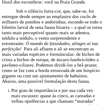
fóssil dos escombros: você na Praia Grande.
Sob o silêncio furta-cor, que, sabe-se, foi
entregue desde sempre ao emplastro dos cocôs de
milhares de pombos e andorinhas, esconde-se todo o
frêmito larval de uma fauna bizarra – a qual se torna
tanto mais perceptível quanto mais se adentra,
nódulo a nódulo, o vento surpreendente e
estonteante.
Ó mundo de fatuidades
,
atinges aí tua
perfeição!
Para ali afluem e ali se encontram as
mais variadas espécies e formúnculas: de bichos de
crista a bichos de estopa; de áscaro-lumbricóides a
pavôneo-ciliares. Podemos dividi-los a bel-prazer,
como se faz com a horda estouvada de um hospício
gigante ou com um ajuntamento de babuínos.
Abaixo, uma possível formulação desta fauna.
Por grau de importância e por sua cada vez
mais escassez: quase às cinco, as careadas e
velhas opulências a que chamam “moradas”