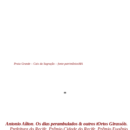
Praia Grande – Cais da Sagração – fonte patrimôniosMA
*
Antonio Aílton
.
Os dias perambulados & outros tOrtos Girassóis
.
Prefeitura do Recife. Prêmio Cidade do Recife, Prêmio Eugênio