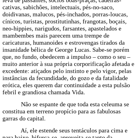
cativas, sabichões, intelectuais, pés-no-saco,
doidivanas, malucos, pés-inchados, porras-loucas,
cínicos, turistas, prostitutinhas, frangotas, boçais,
neo-hippies, narigudos, farsantes, apastelados e
mambembes mais parecem uma trempe de
caricaturas, humanoides e estrovengas tirados da
insanidade bélica de George Lucas. Sabe-se porém
que, no fundo, obedecem a impulso – como o seu –
muito anterior à sua própria corporificação afetada e
excedente: atiçados pelo instinto e pelo vigor, pelas
instâncias da fecundidade, do gozo e da fatalidade
erótica, eles querem dar continuidade a esta pulsão
febril e grandiosa chamada Vida.
Não se espante de que toda esta celeuma se
constitua em terreno propício para as fabulosas
garras do capital.
Aí, ele estende seus tentáculos para cima e
para baixo, bifurca-se, aproveita-se tanto da