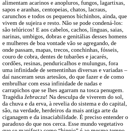
alimentam acarinos e anopluros, fungos, lagartixas,
sapos e aranhas, centopeias, chatos, lacraus,
carunchos e todos os pequenos bichinhos, ainda, que
vivem de sujeira e resto. Não se pode condená-los:
são telúricos! E aos cabelos, cachos, línguas, saias,
narinas, umbigos, dobras e genitálias desses homens
e mulheres de boa vontade vão se agregando, de
onde passam, mapas, trecos, conchinhas, fósseis,
couro de cobra, dentes de tubarões e jacarés,
cordões, resinas, penduricalhos e mulungus, fora
uma infinidade de sementinhas diversas e variadas –
daí nasceram seus artesãos, do que fazer e de como
embrulhar com essa infinidade de nadas e
carrapichos que se lhes agarram na tosca penugem.
Tragédia
žebracza
! Na desculpa de viverem do sol,
da chuva e da erva, à revelia do sistema e do capital,
são, na verdade, herdeiros da mais antiga arte da
ciganagem e da insaciabilidade. É preciso entender o
paradoxo do que nos cerca. Esse mundo vegetativo
que se manifesta como “hippie” é ao mesmo tempo