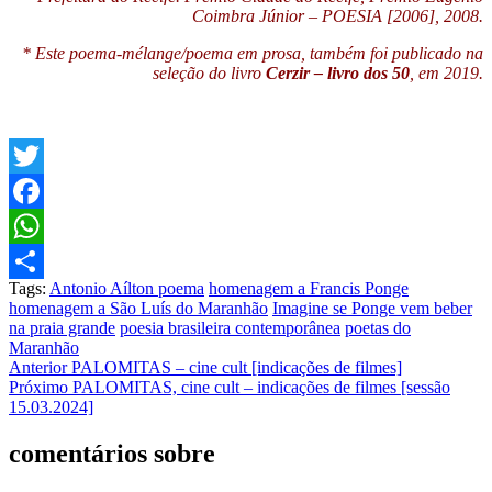
Coimbra Júnior – POESIA [2006], 2008.
* Este poema-mélange/poema em prosa, também foi publicado na
seleção do livro
Cerzir – livro dos 50
, em 2019.
Twitter
Facebook
WhatsApp
Tags:
Antonio Aílton poema
homenagem a Francis Ponge
Share
homenagem a São Luís do Maranhão
Imagine se Ponge vem beber
na praia grande
poesia brasileira contemporânea
poetas do
Maranhão
Post
Anterior
PALOMITAS – cine cult [indicações de filmes]
Próximo
PALOMITAS, cine cult – indicações de filmes [sessão
navigation
15.03.2024]
comentários sobre