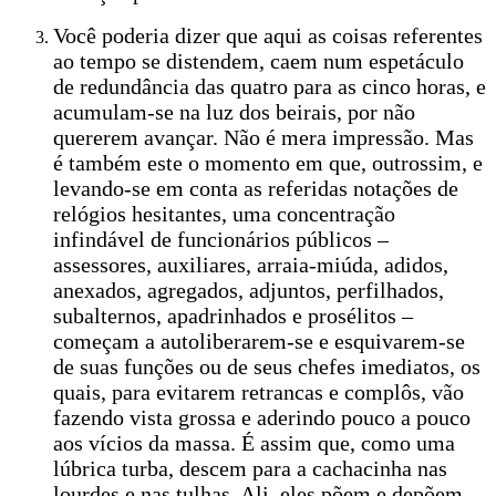
Você poderia dizer que aqui as coisas referentes
ao tempo se distendem, caem num espetáculo
de redundância das quatro para as cinco horas, e
acumulam-se na luz dos beirais, por não
quererem avançar. Não é mera impressão. Mas
é também este o momento em que, outrossim, e
levando-se em conta as referidas notações de
relógios hesitantes, uma concentração
infindável de funcionários públicos –
assessores, auxiliares, arraia-miúda, adidos,
anexados, agregados, adjuntos, perfilhados,
subalternos, apadrinhados e prosélitos –
começam a autoliberarem-se e esquivarem-se
de suas funções ou de seus chefes imediatos, os
quais, para evitarem retrancas e complôs, vão
fazendo vista grossa e aderindo pouco a pouco
aos vícios da massa. É assim que, como uma
lúbrica turba, descem para a cachacinha nas
lourdes e nas tulhas. Ali, eles põem e depõem