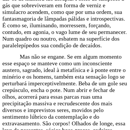
gás que sobreviveram em forma de verniz e
simulacro acendem, como que por uma ordem, sua
fantasmagoria de lâmpadas pálidas e introspectivas.
É como se, iluminando, morressem, forçando,
contudo, em agonia, o vago lume de seu permanecer.
Num quadro ou noutro, esbatem na superfície dos
paralelepípedos sua condição de decaídos.
Mas não se engane. Se em algum momento
esse espaço se manteve como um inconsciente
austero, sagrado, ideal à metafísica e à ponte entre o
minério e os homens, também esta sensação logo se
perturbará imperceptivelmente. Beba de um gole seu
crepúsculo, encha o pote. Num abrir e fechar de
olhos, acorrerá para essas parcas ruas uma
precipitação massiva e recrudescente dos mais
diversos e imprevistos seres, movidos pelo
sentimento lúbrico da contemplação e do
extravasamento. São corpos! Olhados de longe, essa
leva de passantes, sócios boas-praças, cadeiras-