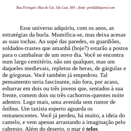
Rua Portugal e Rua do Giz, São Luis, MA – fonte: perdididoporai.com
Esse universo adquiriu, com os anos, as
estratégias da burla. Mumifica-se, mas deixa acesas
as suas tochas. Ao sopé das paredes, os guardiões,
soldados-trastes que amanhã (hoje?) estarão a postos
para o cambalear de um novo dia. Você se encontra
num largo cemitério, não um qualquer, mas um
daqueles medievais, repletos de heras, de gárgulas e
de górgonas. Você também já empedrou. Tal
pensamento seria fascinante, não fora, por acaso,
esbarrar em dois ou três jovens que, sentados à sua
frente, comem dois ou três cachorros-quentes noite
adentro. Logo mais, uma avenida sem rumor de
ônibus. Um taxista esperto aguarda os
remanescentes. Você já perdeu, há muito, a ideia do
camelo, e vem apenas arrastando a imaginação pelo
cabresto. Além do deserto, o mar é
telos
.