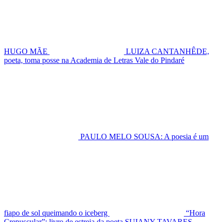
HUGO MÃE
LUIZA CANTANHÊDE,
poeta, toma posse na Academia de Letras Vale do Pindaré
PAULO MELO SOUSA: A poesia é um
fiapo de sol queimando o iceberg
“Hora
Crepuscular”: livro de estreia da poeta SUIANY TAVARES