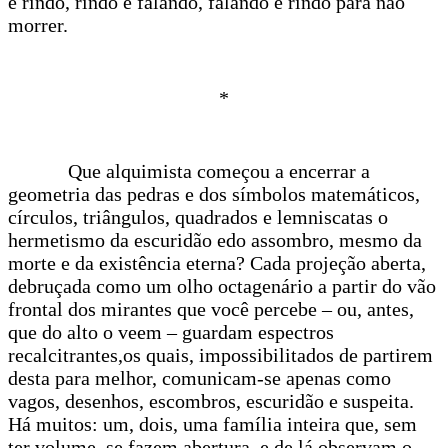
e rindo, rindo e falando, falando e rindo para não
morrer.
*
Que alquimista começou a encerrar a
geometria das pedras e dos símbolos matemáticos,
círculos, triângulos, quadrados e lemniscatas o
hermetismo da escuridão edo assombro, mesmo da
morte e da existência eterna? Cada projeção aberta,
debruçada como um olho octagenário a partir do vão
frontal dos mirantes que você percebe – ou, antes,
que do alto o veem – guardam espectros
recalcitrantes,os quais, impossibilitados de partirem
desta para melhor, comunicam-se apenas como
vagos, desenhos, escombros, escuridão e suspeita.
Há muitos: um, dois, uma família inteira que, sem
ter volume, se fazem abertura, e de lá observam o