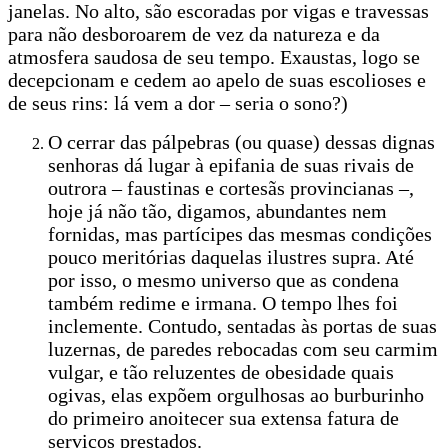
janelas. No alto, são escoradas por vigas e travessas
para não desboroarem de vez da natureza e da
atmosfera saudosa de seu tempo. Exaustas, logo se
decepcionam e cedem ao apelo de suas escolioses e
de seus rins: lá vem a dor – seria o sono?)
O cerrar das pálpebras (ou quase) dessas dignas
senhoras dá lugar à epifania de suas rivais de
outrora – faustinas e cortesãs provincianas –,
hoje já não tão, digamos, abundantes nem
fornidas, mas partícipes das mesmas condições
pouco meritórias daquelas ilustres supra. Até
por isso, o mesmo universo que as condena
também redime e irmana. O tempo lhes foi
inclemente. Contudo, sentadas às portas de suas
luzernas, de paredes rebocadas com seu carmim
vulgar, e tão reluzentes de obesidade quais
ogivas, elas expõem orgulhosas ao burburinho
do primeiro anoitecer sua extensa fatura de
serviços prestados.