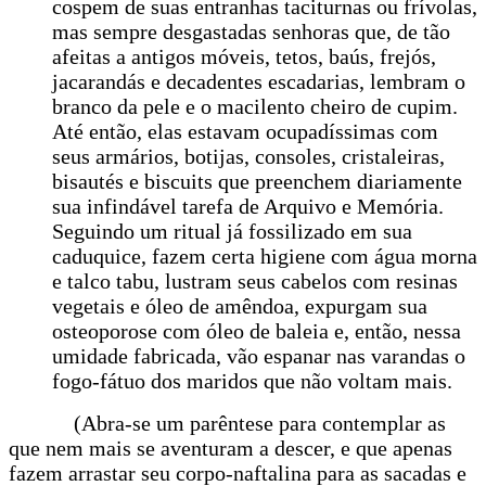
cospem de suas entranhas taciturnas ou frívolas,
mas sempre desgastadas senhoras que, de tão
afeitas a antigos móveis, tetos, baús, frejós,
jacarandás e decadentes escadarias, lembram o
branco da pele e o macilento cheiro de cupim.
Até então, elas estavam ocupadíssimas com
seus armários, botijas, consoles, cristaleiras,
bisautés e biscuits que preenchem diariamente
sua infindável tarefa de Arquivo e Memória.
Seguindo um ritual já fossilizado em sua
caduquice, fazem certa higiene com água morna
e talco tabu, lustram seus cabelos com resinas
vegetais e óleo de amêndoa, expurgam sua
osteoporose com óleo de baleia e, então, nessa
umidade fabricada, vão espanar nas varandas o
fogo-fátuo dos maridos que não voltam mais.
(Abra-se um parêntese para contemplar as
que nem mais se aventuram a descer, e que apenas
fazem arrastar seu corpo-naftalina para as sacadas e