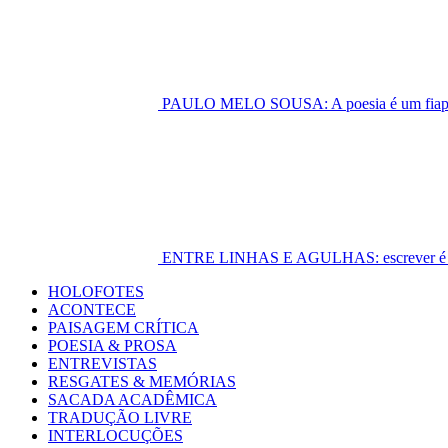
PAULO MELO SOUSA: A poesia é um fiapo 
ENTRE LINHAS E AGULHAS: escrever é cost
Primary
HOLOFOTES
Menu
ACONTECE
PAISAGEM CRÍTICA
POESIA & PROSA
ENTREVISTAS
RESGATES & MEMÓRIAS
SACADA ACADÊMICA
TRADUÇÃO LIVRE
INTERLOCUÇÕES