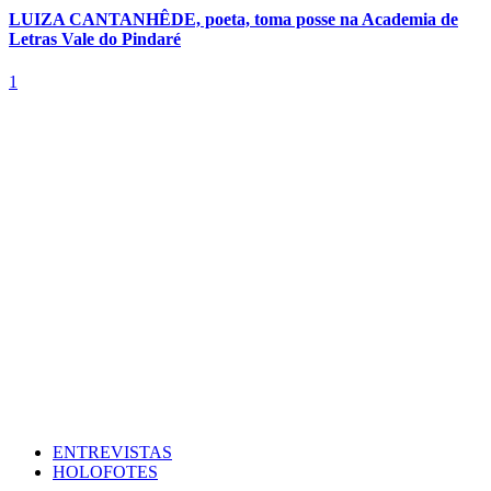
LUIZA CANTANHÊDE, poeta, toma posse na Academia de
Letras Vale do Pindaré
1
ENTREVISTAS
HOLOFOTES