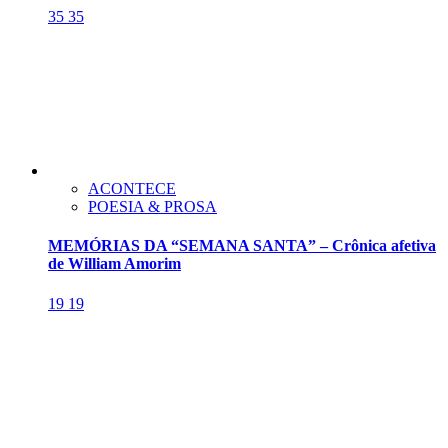
35
35
ACONTECE
POESIA & PROSA
MEMÓRIAS DA “SEMANA SANTA” – Crônica afetiva
de William Amorim
19
19