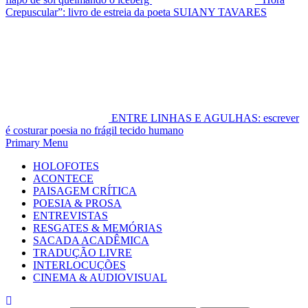
Crepuscular”: livro de estreia da poeta SUIANY TAVARES
ENTRE LINHAS E AGULHAS: escrever
é costurar poesia no frágil tecido humano
Primary Menu
HOLOFOTES
ACONTECE
PAISAGEM CRÍTICA
POESIA & PROSA
ENTREVISTAS
RESGATES & MEMÓRIAS
SACADA ACADÊMICA
TRADUÇÃO LIVRE
INTERLOCUÇÕES
CINEMA & AUDIOVISUAL