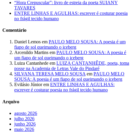
“Hora Crepuscular”: livro de estreia da poeta SUIANY
TAVARES
ENTRE LINHAS E AGULHAS: escrever é costurar poesia
no frágil tecido humano
Comentário
Daniel Lemos
em
PAULO MELO SOUSA: A poesia é um
fiapo de sol queimando o iceberg
Arcenildo Martins
em
PAULO MELO SOUSA: A poesia é
um fiapo de sol queimando o iceberg
Luiza Cantanhede
em
LUIZA CANTANHÊDE, poeta, toma
posse na Academia de Letras Vale do Pindaré
SILVANA TERESA MELO SOUSA
em
PAULO MELO
SOUSA: A poesia é um fiapo de sol queimando o iceberg
Evilásio Júnior
em
ENTRE LINHAS E AGULHAS:
escrever é costurar poesia no frágil tecido humano
Arquivo
agosto 2026
julho 2026
junho 2026
maio 2026