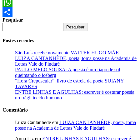
Facebook
WhatsApp
Pesquisar
Share
Pesquisar
Postes recentes
São Luís recebe novamente VALTER HUGO MÃE
LUIZA CANTANHÊDE, poeta, toma posse na Academia de
Letras Vale do Pindaré
PAULO MELO SOUSA: A poesia é um fiapo de sol
queimando o iceberg
“Hora Crepuscular”: livro de estreia da poeta SUIANY
TAVARES
ENTRE LINHAS E AGULHAS: escrever é costurar poesia
no frágil tecido humano
Comentário
Luiza Cantanhede
em
LUIZA CANTANHÊDE, poeta, toma
posse na Academia de Letras Vale do Pindaré
Anna Liz
em
ENTRE LINHAS E AGULHAS: escrever é