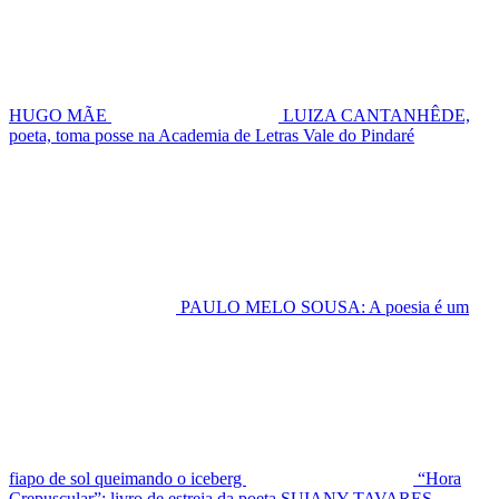
HUGO MÃE
LUIZA CANTANHÊDE,
poeta, toma posse na Academia de Letras Vale do Pindaré
PAULO MELO SOUSA: A poesia é um
fiapo de sol queimando o iceberg
“Hora
Crepuscular”: livro de estreia da poeta SUIANY TAVARES