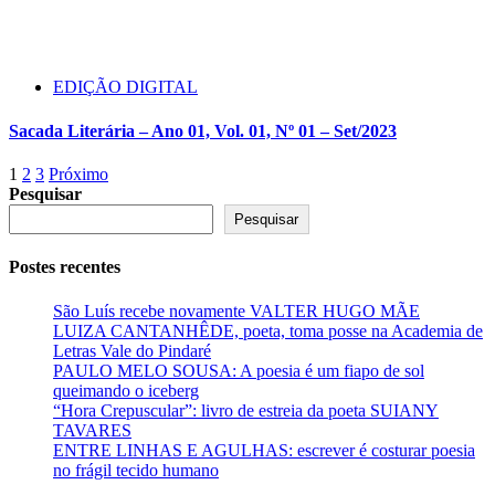
EDIÇÃO DIGITAL
Sacada Literária – Ano 01, Vol. 01, Nº 01 – Set/2023
Paginação
1
2
3
Próximo
Pesquisar
de
Pesquisar
posts
Postes recentes
São Luís recebe novamente VALTER HUGO MÃE
LUIZA CANTANHÊDE, poeta, toma posse na Academia de
Letras Vale do Pindaré
PAULO MELO SOUSA: A poesia é um fiapo de sol
queimando o iceberg
“Hora Crepuscular”: livro de estreia da poeta SUIANY
TAVARES
ENTRE LINHAS E AGULHAS: escrever é costurar poesia
no frágil tecido humano