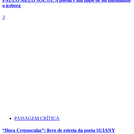
PAULO MELO SOUSA: A poesia é um fiapo de sol queimando
o iceberg
3
PAISAGEM CRÍTICA
“Hora Crepuscular”: livro de estreia da poeta SUIANY