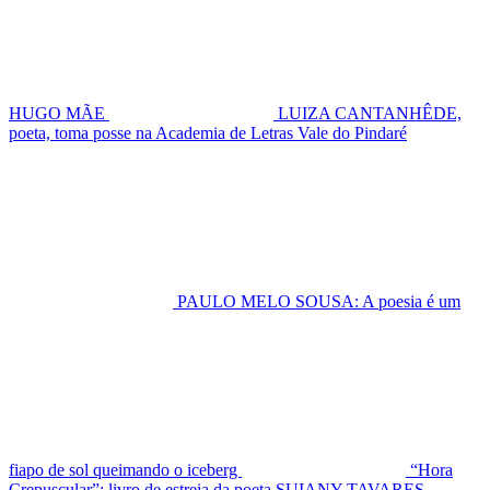
HUGO MÃE
LUIZA CANTANHÊDE,
poeta, toma posse na Academia de Letras Vale do Pindaré
PAULO MELO SOUSA: A poesia é um
fiapo de sol queimando o iceberg
“Hora
Crepuscular”: livro de estreia da poeta SUIANY TAVARES