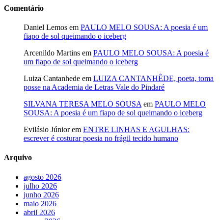
Comentário
Daniel Lemos
em
PAULO MELO SOUSA: A poesia é um
fiapo de sol queimando o iceberg
Arcenildo Martins
em
PAULO MELO SOUSA: A poesia é
um fiapo de sol queimando o iceberg
Luiza Cantanhede
em
LUIZA CANTANHÊDE, poeta, toma
posse na Academia de Letras Vale do Pindaré
SILVANA TERESA MELO SOUSA
em
PAULO MELO
SOUSA: A poesia é um fiapo de sol queimando o iceberg
Evilásio Júnior
em
ENTRE LINHAS E AGULHAS:
escrever é costurar poesia no frágil tecido humano
Arquivo
agosto 2026
julho 2026
junho 2026
maio 2026
abril 2026