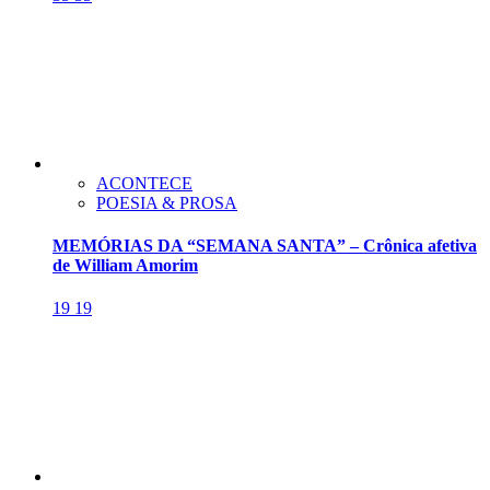
ACONTECE
POESIA & PROSA
MEMÓRIAS DA “SEMANA SANTA” – Crônica afetiva
de William Amorim
19
19