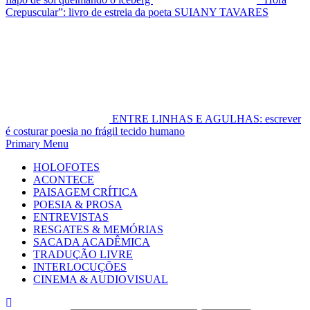
Crepuscular”: livro de estreia da poeta SUIANY TAVARES
ENTRE LINHAS E AGULHAS: escrever
é costurar poesia no frágil tecido humano
Primary Menu
HOLOFOTES
ACONTECE
PAISAGEM CRÍTICA
POESIA & PROSA
ENTREVISTAS
RESGATES & MEMÓRIAS
SACADA ACADÊMICA
TRADUÇÃO LIVRE
INTERLOCUÇÕES
CINEMA & AUDIOVISUAL