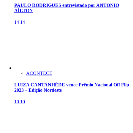
PAULO RODRIGUES entrevistado por ANTONIO
AÍLTON
14
14
ACONTECE
LUIZA CANTANHÊDE vence Prêmio Nacional Off Flip
2023 – Edição Nordeste
10
10