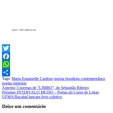
peixes – fonte: pinterest.com
Twitter
Facebook
WhatsApp
Tags:
Maria Emanuelle Cardoso
poesia brasileira contemporânea
Share
poetas mineiras
Post
Anterior
3 poemas de “LIMBO”, de Sebastião Ribeiro
Próximo
INTERVALO MUDO – Poetas do Curso de Letras
navigation
UFMA/Bacabal lançam livro coletivo
Deixe um comentário