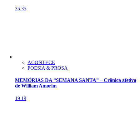
35
35
ACONTECE
POESIA & PROSA
MEMÓRIAS DA “SEMANA SANTA” – Crônica afetiva
de William Amorim
19
19