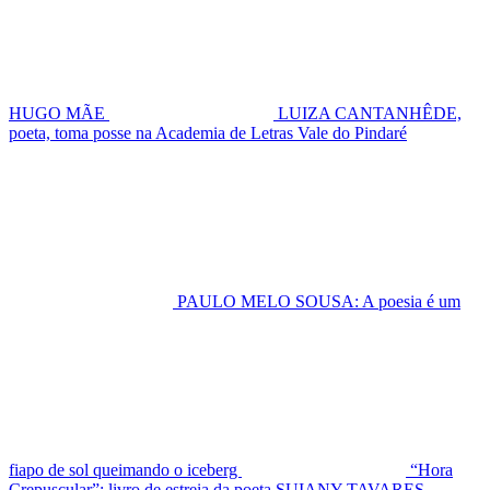
HUGO MÃE
LUIZA CANTANHÊDE,
poeta, toma posse na Academia de Letras Vale do Pindaré
PAULO MELO SOUSA: A poesia é um
fiapo de sol queimando o iceberg
“Hora
Crepuscular”: livro de estreia da poeta SUIANY TAVARES