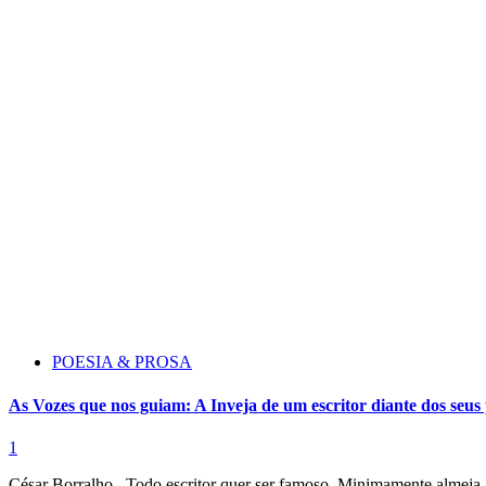
POESIA & PROSA
As Vozes que nos guiam: A Inveja de um escritor diante dos seus
1
César Borralho Todo escritor quer ser famoso. Minimamente almeja a