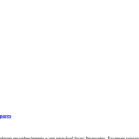
 pares
lgum reconhecimento e um provável lucro financeiro. Escrever razoav