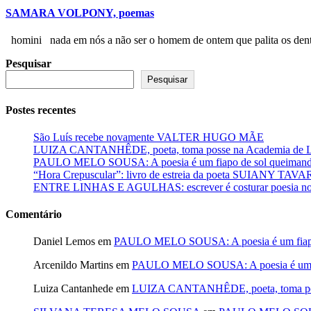
SAMARA VOLPONY, poemas
homini nada em nós a não ser o homem de ontem que palita os dente
Pesquisar
Pesquisar
Postes recentes
São Luís recebe novamente VALTER HUGO MÃE
LUIZA CANTANHÊDE, poeta, toma posse na Academia de Let
PAULO MELO SOUSA: A poesia é um fiapo de sol queimando
“Hora Crepuscular”: livro de estreia da poeta SUIANY TAV
ENTRE LINHAS E AGULHAS: escrever é costurar poesia no f
Comentário
Daniel Lemos
em
PAULO MELO SOUSA: A poesia é um fiapo 
Arcenildo Martins
em
PAULO MELO SOUSA: A poesia é um fi
Luiza Cantanhede
em
LUIZA CANTANHÊDE, poeta, toma posse