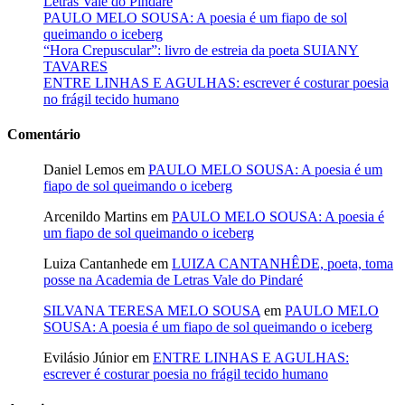
Letras Vale do Pindaré
PAULO MELO SOUSA: A poesia é um fiapo de sol
queimando o iceberg
“Hora Crepuscular”: livro de estreia da poeta SUIANY
TAVARES
ENTRE LINHAS E AGULHAS: escrever é costurar poesia
no frágil tecido humano
Comentário
Daniel Lemos
em
PAULO MELO SOUSA: A poesia é um
fiapo de sol queimando o iceberg
Arcenildo Martins
em
PAULO MELO SOUSA: A poesia é
um fiapo de sol queimando o iceberg
Luiza Cantanhede
em
LUIZA CANTANHÊDE, poeta, toma
posse na Academia de Letras Vale do Pindaré
SILVANA TERESA MELO SOUSA
em
PAULO MELO
SOUSA: A poesia é um fiapo de sol queimando o iceberg
Evilásio Júnior
em
ENTRE LINHAS E AGULHAS:
escrever é costurar poesia no frágil tecido humano