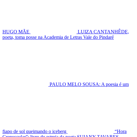
HUGO MÃE
LUIZA CANTANHÊDE,
poeta, toma posse na Academia de Letras Vale do Pindaré
PAULO MELO SOUSA: A poesia é um
fiapo de sol queimando o iceberg
“Hora
Crepuscular”: livro de estreia da poeta SUIANY TAVARES