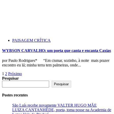
PAISAGEM CRÍTICA
WYBSON CARVALHO: um poeta que canta e encanta Caxias
por Paulo Rodrigues* “Em cismar, sozinho, à noite mais prazer
encontro eu lá; minha terra tem palmeiras, onde...
Paginação
1
2
Próximo
Pesquisar
de
Pesquisar
posts
Postes recentes
São Luís recebe novamente VALTER HUGO MÃE
LUIZA CANTANHÊDE, poeta, toma posse na Academia de