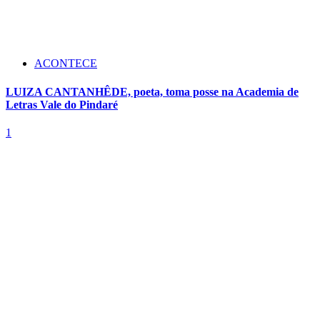
ACONTECE
LUIZA CANTANHÊDE, poeta, toma posse na Academia de
Letras Vale do Pindaré
1