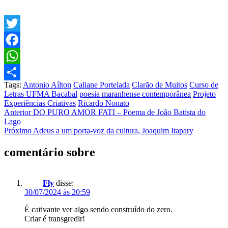
Twitter
Facebook
WhatsApp
Tags:
Antonio Aílton
Caliane Portelada
Clarão de Muitos
Curso de
Share
Letras UFMA Bacabal
poesia maranhense contemporânea
Projeto
Experiências Criativas
Ricardo Nonato
Post
Anterior
DO PURO AMOR FATI – Poema de João Batista do
Lago
navigation
Próximo
Adeus a um porta-voz da cultura, Joaquim Itapary
comentário sobre
Fly
disse:
30/07/2024 às 20:59
É cativante ver algo sendo construído do zero.
Criar é transgredir!