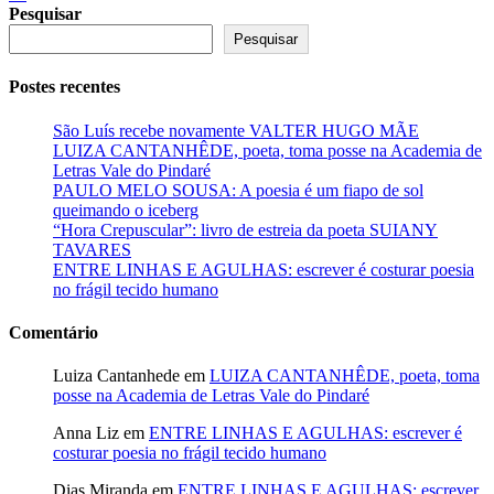
Pesquisar
Pesquisar
Postes recentes
São Luís recebe novamente VALTER HUGO MÃE
LUIZA CANTANHÊDE, poeta, toma posse na Academia de
Letras Vale do Pindaré
PAULO MELO SOUSA: A poesia é um fiapo de sol
queimando o iceberg
“Hora Crepuscular”: livro de estreia da poeta SUIANY
TAVARES
ENTRE LINHAS E AGULHAS: escrever é costurar poesia
no frágil tecido humano
Comentário
Luiza Cantanhede
em
LUIZA CANTANHÊDE, poeta, toma
posse na Academia de Letras Vale do Pindaré
Anna Liz
em
ENTRE LINHAS E AGULHAS: escrever é
costurar poesia no frágil tecido humano
Dias Miranda
em
ENTRE LINHAS E AGULHAS: escrever