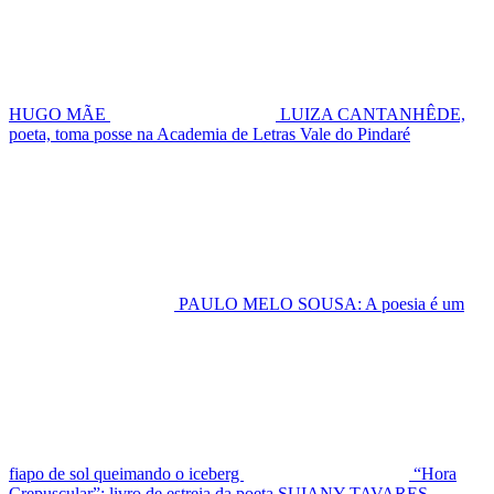
HUGO MÃE
LUIZA CANTANHÊDE,
poeta, toma posse na Academia de Letras Vale do Pindaré
PAULO MELO SOUSA: A poesia é um
fiapo de sol queimando o iceberg
“Hora
Crepuscular”: livro de estreia da poeta SUIANY TAVARES