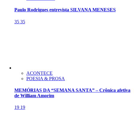
Paulo Rodrigues entrevista SILVANA MENESES
35
35
ACONTECE
POESIA & PROSA
MEMÓRIAS DA “SEMANA SANTA” – Crônica afetiva
de William Amorim
19
19