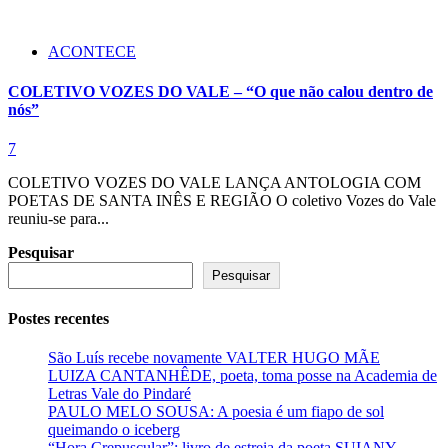
ACONTECE
COLETIVO VOZES DO VALE – “O que não calou dentro de
nós”
7
COLETIVO VOZES DO VALE LANÇA ANTOLOGIA COM
POETAS DE SANTA INÊS E REGIÃO O coletivo Vozes do Vale
reuniu-se para...
Pesquisar
Pesquisar
Postes recentes
São Luís recebe novamente VALTER HUGO MÃE
LUIZA CANTANHÊDE, poeta, toma posse na Academia de
Letras Vale do Pindaré
PAULO MELO SOUSA: A poesia é um fiapo de sol
queimando o iceberg
“Hora Crepuscular”: livro de estreia da poeta SUIANY