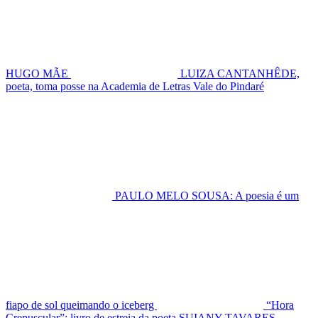
HUGO MÃE
LUIZA CANTANHÊDE,
poeta, toma posse na Academia de Letras Vale do Pindaré
PAULO MELO SOUSA: A poesia é um
fiapo de sol queimando o iceberg
“Hora
Crepuscular”: livro de estreia da poeta SUIANY TAVARES