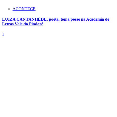
ACONTECE
LUIZA CANTANHÊDE, poeta, toma posse na Academia de
Letras Vale do Pindaré
1