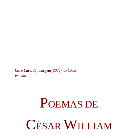
Livro
Carta (à) margem
(2024), de César
William
P
OEMAS DE
C
W
ÉSAR
ILLIAM