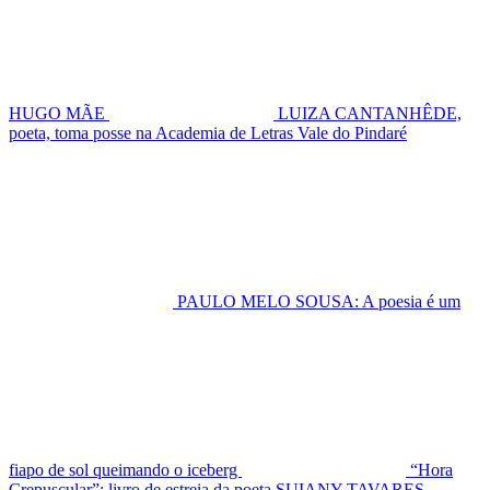
HUGO MÃE
LUIZA CANTANHÊDE,
poeta, toma posse na Academia de Letras Vale do Pindaré
PAULO MELO SOUSA: A poesia é um
fiapo de sol queimando o iceberg
“Hora
Crepuscular”: livro de estreia da poeta SUIANY TAVARES