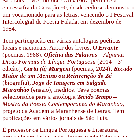
São Luís – MA, no dia 22/05/1967, pertence à
entressafra da Geração 90, desde cedo se demonstrou
um vocacionado para as letras, vencendo o I Festival
Intercolegial de Poesia Falada, em dezembro de
1984.
Tem participação em várias antologias poéticas
locais e nacionais. Autor dos livros,
O Errante
(poemas, 1988),
Oficina das Palavras
–
Algumas
Dicas Formais da Língua Portuguesa
(2014 – 3ª
edição),
Carta (à) Margem
(poemas, 2024);
Recado
Maior de um Menino ou Reinvenção do Zé
(biografia),
Jogo de Imagens em Salgado
Maranhão
(ensaio), inéditos. Teve poemas
selecionados para a antologia
Tecido Tempo
–
Mostra da Poesia Contemporânea do Maranhão
,
projeto da Academia Maranhense de Letras. Tem
publicações em vários jornais de São Luís.
É professor de Língua Portuguesa e Literatura,
graduado em Letras pela Universidade Estadual do