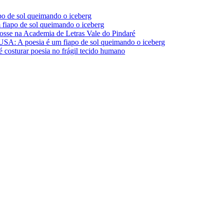
de sol queimando o iceberg
apo de sol queimando o iceberg
 na Academia de Letras Vale do Pindaré
A poesia é um fiapo de sol queimando o iceberg
turar poesia no frágil tecido humano