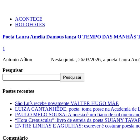
ACONTECE
HOLOFOTES
Poeta Laura Amélia Damous lança O TEMPO DAS MANHÃ
1
Antonio Aílton Nesta quinta, 26/03/2026, a poeta Laura Amélia
Pesquisar
Pesquisar
Postes recentes
São Luís recebe novamente VALTER HUGO MÃE
LUIZA CANTANHÊDE, poeta, toma posse na Academia de Let
PAULO MELO SOUSA: A poesia é um fiapo de sol queimando
“Hora Crepuscular”: livro de estreia da poeta SUIANY TAV
ENTRE LINHAS E AGULHAS: escrever é costurar poesia no f
Comentário