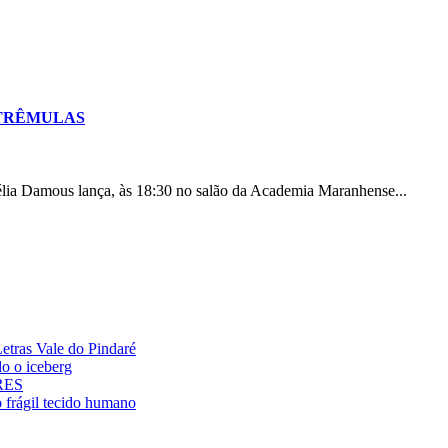
S TRÊMULAS
 Damous lança, às 18:30 no salão da Academia Maranhense...
ras Vale do Pindaré
 o iceberg
ARES
rágil tecido humano