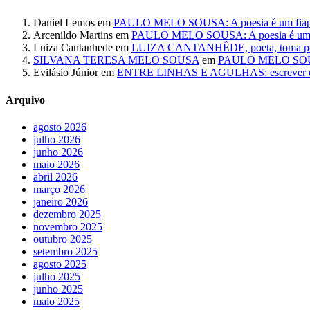
Daniel Lemos
em
PAULO MELO SOUSA: A poesia é um fiapo 
Arcenildo Martins
em
PAULO MELO SOUSA: A poesia é um fi
Luiza Cantanhede
em
LUIZA CANTANHÊDE, poeta, toma posse
SILVANA TERESA MELO SOUSA
em
PAULO MELO SOUSA: 
Evilásio Júnior
em
ENTRE LINHAS E AGULHAS: escrever é cos
Arquivo
agosto 2026
julho 2026
junho 2026
maio 2026
abril 2026
março 2026
janeiro 2026
dezembro 2025
novembro 2025
outubro 2025
setembro 2025
agosto 2025
julho 2025
junho 2025
maio 2025