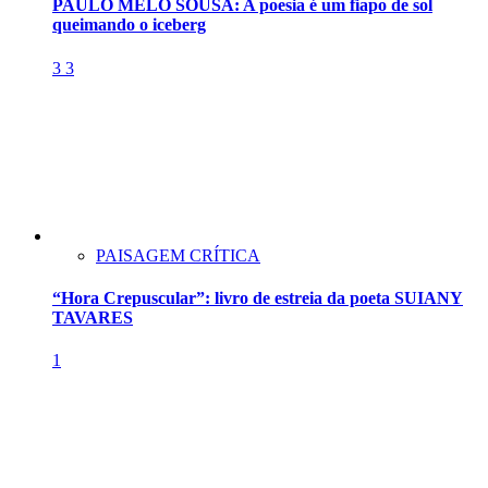
PAULO MELO SOUSA: A poesia é um fiapo de sol
queimando o iceberg
3
3
PAISAGEM CRÍTICA
“Hora Crepuscular”: livro de estreia da poeta SUIANY
TAVARES
1