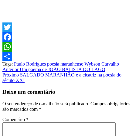
Twitter
Facebook
WhatsApp
Tags:
Paulo Rodrigues
poesia maranhense
Wybson Carvalho
Share
Post
Anterior
Um poema de JOÃO BATISTA DO LAGO
Próximo
SALGADO MARANHÃO e a cicatriz na poesia do
navigation
século XXI
Deixe um comentário
O seu endereço de e-mail não será publicado.
Campos obrigatórios
são marcados com
*
Comentário
*