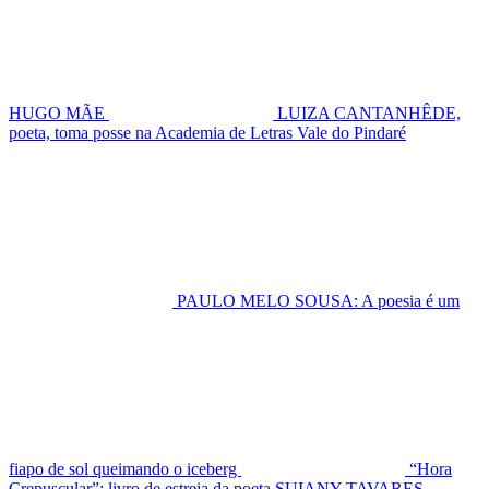
HUGO MÃE
LUIZA CANTANHÊDE,
poeta, toma posse na Academia de Letras Vale do Pindaré
PAULO MELO SOUSA: A poesia é um
fiapo de sol queimando o iceberg
“Hora
Crepuscular”: livro de estreia da poeta SUIANY TAVARES