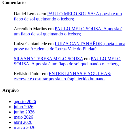
Comentário
Daniel Lemos
em
PAULO MELO SOUSA: A poesia é um
fiapo de sol queimando o iceberg
Arcenildo Martins
em
PAULO MELO SOUSA: A poesia é
um fiapo de sol queimando o iceberg
Luiza Cantanhede
em
LUIZA CANTANHÊDE, poeta, toma
posse na Academia de Letras Vale do Pindaré
SILVANA TERESA MELO SOUSA
em
PAULO MELO
SOUSA: A poesia é um fiapo de sol queimando o iceberg
Evilásio Júnior
em
ENTRE LINHAS E AGULHAS:
escrever é costurar poesia no frágil tecido humano
Arquivo
agosto 2026
julho 2026
junho 2026
maio 2026
abril 2026
março 2026