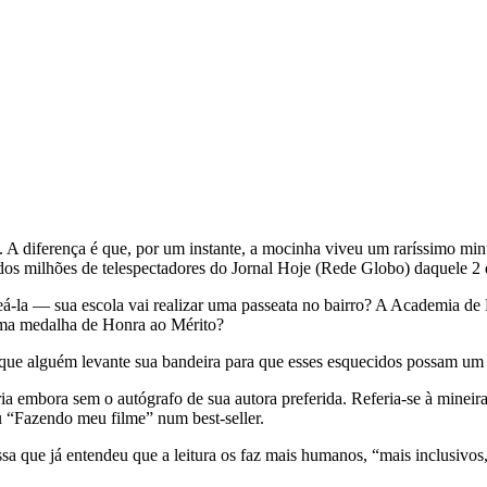
A diferença é que, por um instante, a mocinha viveu um raríssimo minu
 dos milhões de telespectadores do Jornal Hoje (Rede Globo) daquele 2 
la ― sua escola vai realizar uma passeata no bairro? A Academia de L
uma medalha de Honra ao Mérito?
r que alguém levante sua bandeira para que esses esquecidos possam um 
ria embora sem o autógrafo de sua autora preferida. Referia-se à mine
u “Fazendo meu filme” num best-seller.
assa que já entendeu que a leitura os faz mais humanos, “mais inclusivo