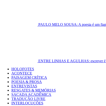
PAULO MELO SOUSA: A poesia é um fiapo 
ENTRE LINHAS E AGULHAS: escrever é cost
Primary
HOLOFOTES
Menu
ACONTECE
PAISAGEM CRÍTICA
POESIA & PROSA
ENTREVISTAS
RESGATES & MEMÓRIAS
SACADA ACADÊMICA
TRADUÇÃO LIVRE
INTERLOCUÇÕES