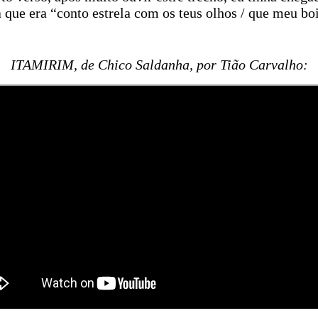
que era “conto estrela com os teus olhos / que meu boi
ITAMIRIM, de Chico Saldanha, por Tião Carvalho: