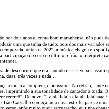
o por dois anos e, como bom maranhense, não pude deix
roduzir uma que tinha de tudo: bois dos mais variados s
a temporada junina de 2022, a música chegou no spotify
 participação do coro no último refrão, o intérprete ca
entender.
va de descobrir o que era cantado nesses versos assim 
a, duas, três vezes e nada…
ça a música completa, é belíssima. No refrão, cante com
rofes, imprimindo a sua tonalidade de cantador à toada.
ere rerereô”. De novo: “Lalaia lalaia / lalaia lalaiaaaa /
”, o Tião Carvalho começa uma nova estrofe, parece u
to verso, após muito ouvir estre trecho, eu tinha chega