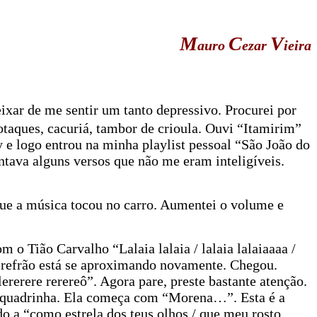
M
C
V
auro
ezar
ieira
ar de me sentir um tanto depressivo. Procurei por
otaques, cacuriá, tambor de crioula. Ouvi “Itamirim”
 e logo entrou na minha playlist pessoal “São João do
ntava alguns versos que não me eram inteligíveis.
que a música tocou no carro. Aumentei o volume e
 o Tião Carvalho “Lalaia lalaia / lalaia lalaiaaaa /
 O refrão está se aproximando novamente. Chegou.
 lererere rerereô”. Agora pare, preste bastante atenção.
ma quadrinha. Ela começa com “Morena…”. Esta é a
do a “como estrela dos teus olhos / que meu rosto