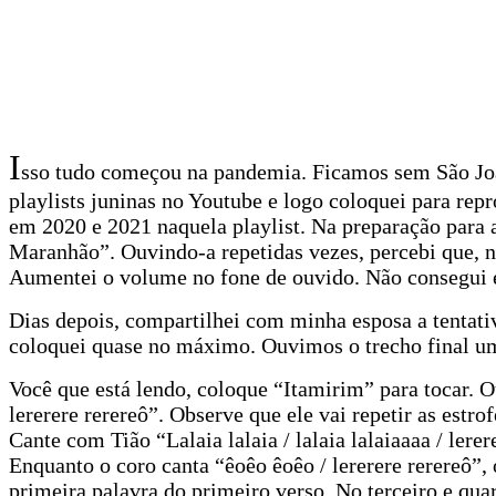
Share
I
sso tudo começou na pandemia. Ficamos sem São Joã
playlists juninas no Youtube e logo coloquei para rep
em 2020 e 2021 naquela playlist. Na preparação para 
Maranhão”. Ouvindo-a repetidas vezes, percebi que, na
Aumentei o volume no fone de ouvido. Não consegui 
Dias depois, compartilhei com minha esposa a tentati
coloquei quase no máximo. Ouvimos o trecho final um
Você que está lendo, coloque “Itamirim” para tocar. Ou
lererere rerereô”. Observe que ele vai repetir as est
Cante com Tião “Lalaia lalaia / lalaia lalaiaaaa / lerer
Enquanto o coro canta “êoêo êoêo / lererere rerereô
primeira palavra do primeiro verso. No terceiro e quar