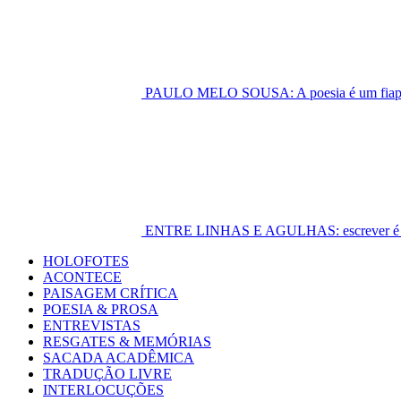
PAULO MELO SOUSA: A poesia é um fiapo 
ENTRE LINHAS E AGULHAS: escrever é cost
Primary
HOLOFOTES
Menu
ACONTECE
PAISAGEM CRÍTICA
POESIA & PROSA
ENTREVISTAS
RESGATES & MEMÓRIAS
SACADA ACADÊMICA
TRADUÇÃO LIVRE
INTERLOCUÇÕES