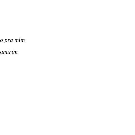
do pra mim
tamirim