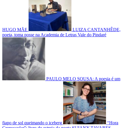
HUGO MÃE
LUIZA CANTANHÊDE,
poeta, toma posse na Academia de Letras Vale do Pindaré
PAULO MELO SOUSA: A poesia é um
fiapo de sol queimando o iceberg
“Hora
Crepuscular”: livro de estreia da poeta SUIANY TAVARES