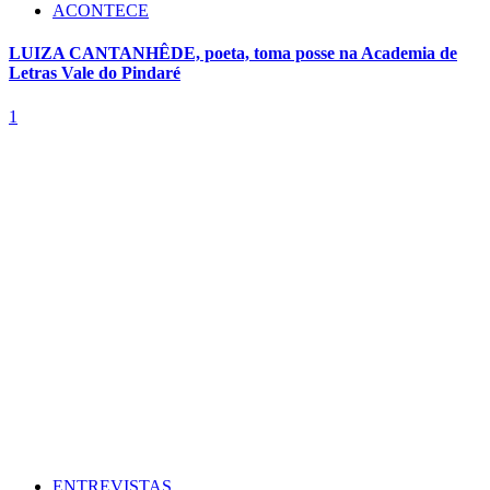
ACONTECE
LUIZA CANTANHÊDE, poeta, toma posse na Academia de
Letras Vale do Pindaré
1
ENTREVISTAS