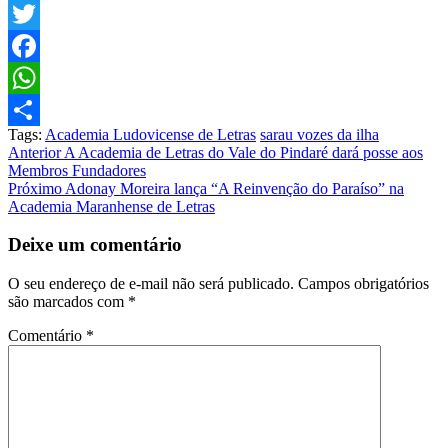
Twitter
Facebook
WhatsApp
Tags:
Academia Ludovicense de Letras
sarau vozes da ilha
Share
Post
Anterior
A Academia de Letras do Vale do Pindaré dará posse aos
Membros Fundadores
navigation
Próximo
Adonay Moreira lança “A Reinvenção do Paraíso” na
Academia Maranhense de Letras
Deixe um comentário
O seu endereço de e-mail não será publicado.
Campos obrigatórios
são marcados com
*
Comentário
*