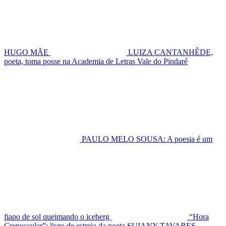
HUGO MÃE
LUIZA CANTANHÊDE,
poeta, toma posse na Academia de Letras Vale do Pindaré
PAULO MELO SOUSA: A poesia é um
fiapo de sol queimando o iceberg
“Hora
Crepuscular”: livro de estreia da poeta SUIANY TAVARES