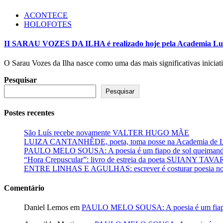
ACONTECE
HOLOFOTES
II SARAU VOZES DA ILHA é realizado hoje pela Academia Lud
O Sarau Vozes da Ilha nasce como uma das mais significativas iniciat
Pesquisar
Pesquisar
Postes recentes
São Luís recebe novamente VALTER HUGO MÃE
LUIZA CANTANHÊDE, poeta, toma posse na Academia de Let
PAULO MELO SOUSA: A poesia é um fiapo de sol queimando
“Hora Crepuscular”: livro de estreia da poeta SUIANY TAV
ENTRE LINHAS E AGULHAS: escrever é costurar poesia no f
Comentário
Daniel Lemos
em
PAULO MELO SOUSA: A poesia é um fiapo 