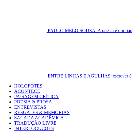
PAULO MELO SOUSA: A poesia é um fiapo 
ENTRE LINHAS E AGULHAS: escrever é cost
Primary
HOLOFOTES
Menu
ACONTECE
PAISAGEM CRÍTICA
POESIA & PROSA
ENTREVISTAS
RESGATES & MEMÓRIAS
SACADA ACADÊMICA
TRADUÇÃO LIVRE
INTERLOCUÇÕES