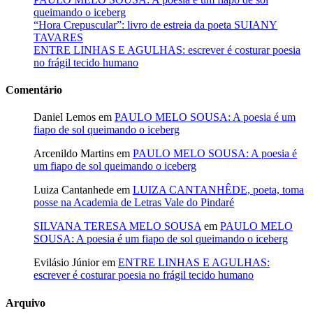
queimando o iceberg
“Hora Crepuscular”: livro de estreia da poeta SUIANY
TAVARES
ENTRE LINHAS E AGULHAS: escrever é costurar poesia
no frágil tecido humano
Comentário
Daniel Lemos
em
PAULO MELO SOUSA: A poesia é um
fiapo de sol queimando o iceberg
Arcenildo Martins
em
PAULO MELO SOUSA: A poesia é
um fiapo de sol queimando o iceberg
Luiza Cantanhede
em
LUIZA CANTANHÊDE, poeta, toma
posse na Academia de Letras Vale do Pindaré
SILVANA TERESA MELO SOUSA
em
PAULO MELO
SOUSA: A poesia é um fiapo de sol queimando o iceberg
Evilásio Júnior
em
ENTRE LINHAS E AGULHAS:
escrever é costurar poesia no frágil tecido humano
Arquivo