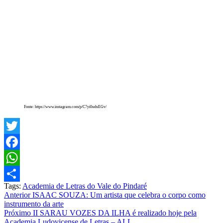
Fonte: https://www.instagram.com/p/C7yi0udxEGv/
Twitter
Facebook
WhatsApp
Tags:
Academia de Letras do Vale do Pindaré
Share
Post
Anterior
ISAAC SOUZA: Um artista que celebra o corpo como
instrumento da arte
navigation
Próximo
II SARAU VOZES DA ILHA é realizado hoje pela
Academia Ludovicense de Letras – ALL