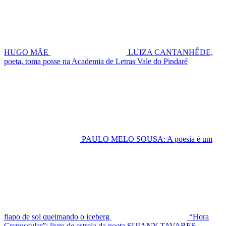
HUGO MÃE
LUIZA CANTANHÊDE,
poeta, toma posse na Academia de Letras Vale do Pindaré
PAULO MELO SOUSA: A poesia é um
fiapo de sol queimando o iceberg
“Hora
Crepuscular”: livro de estreia da poeta SUIANY TAVARES