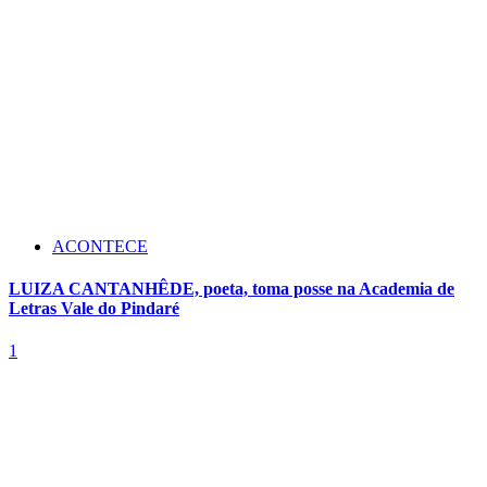
ACONTECE
LUIZA CANTANHÊDE, poeta, toma posse na Academia de
Letras Vale do Pindaré
1