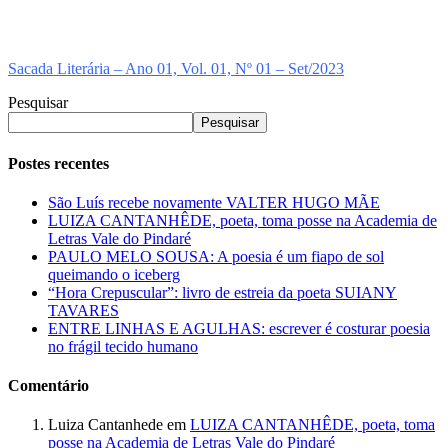
Sacada Literária – Ano 01, Vol. 01, Nº 01 – Set/2023
Pesquisar
Pesquisar
Postes recentes
São Luís recebe novamente VALTER HUGO MÃE
LUIZA CANTANHÊDE, poeta, toma posse na Academia de
Letras Vale do Pindaré
PAULO MELO SOUSA: A poesia é um fiapo de sol
queimando o iceberg
“Hora Crepuscular”: livro de estreia da poeta SUIANY
TAVARES
ENTRE LINHAS E AGULHAS: escrever é costurar poesia
no frágil tecido humano
Comentário
Luiza Cantanhede
em
LUIZA CANTANHÊDE, poeta, toma
posse na Academia de Letras Vale do Pindaré