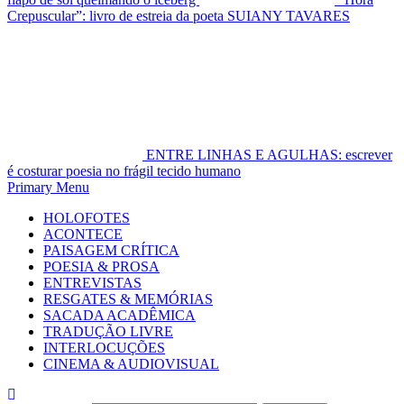
Crepuscular”: livro de estreia da poeta SUIANY TAVARES
ENTRE LINHAS E AGULHAS: escrever
é costurar poesia no frágil tecido humano
Primary Menu
HOLOFOTES
ACONTECE
PAISAGEM CRÍTICA
POESIA & PROSA
ENTREVISTAS
RESGATES & MEMÓRIAS
SACADA ACADÊMICA
TRADUÇÃO LIVRE
INTERLOCUÇÕES
CINEMA & AUDIOVISUAL