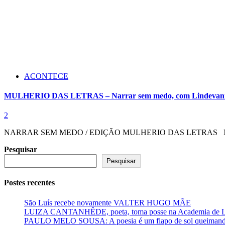
ACONTECE
MULHERIO DAS LETRAS – Narrar sem medo, com Lindevani
2
NARRAR SEM MEDO / EDIÇÃO MULHERIO DAS LETRAS Na manhã do
Pesquisar
Pesquisar
Postes recentes
São Luís recebe novamente VALTER HUGO MÃE
LUIZA CANTANHÊDE, poeta, toma posse na Academia de Let
PAULO MELO SOUSA: A poesia é um fiapo de sol queimando