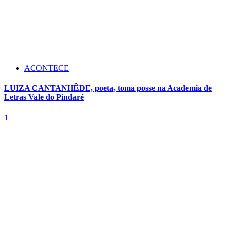
ACONTECE
LUIZA CANTANHÊDE, poeta, toma posse na Academia de
Letras Vale do Pindaré
1