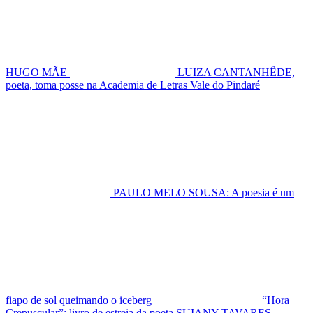
HUGO MÃE
LUIZA CANTANHÊDE,
poeta, toma posse na Academia de Letras Vale do Pindaré
PAULO MELO SOUSA: A poesia é um
fiapo de sol queimando o iceberg
“Hora
Crepuscular”: livro de estreia da poeta SUIANY TAVARES