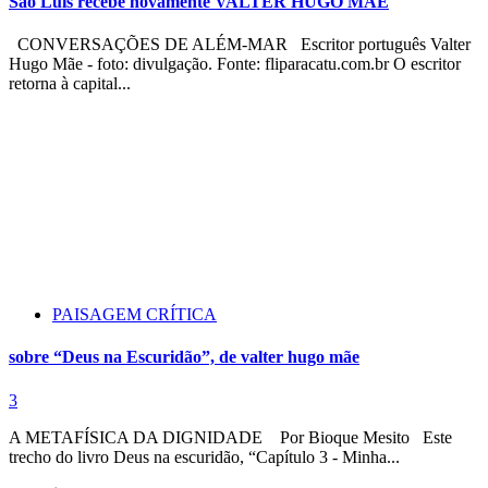
São Luís recebe novamente VALTER HUGO MÃE
CONVERSAÇÕES DE ALÉM-MAR Escritor português Valter
Hugo Mãe - foto: divulgação. Fonte: fliparacatu.com.br O escritor
retorna à capital...
PAISAGEM CRÍTICA
sobre “Deus na Escuridão”, de valter hugo mãe
3
A METAFÍSICA DA DIGNIDADE Por Bioque Mesito Este
trecho do livro Deus na escuridão, “Capítulo 3 - Minha...