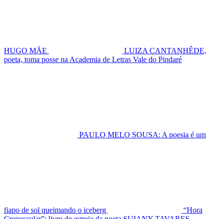
HUGO MÃE
LUIZA CANTANHÊDE,
poeta, toma posse na Academia de Letras Vale do Pindaré
PAULO MELO SOUSA: A poesia é um
fiapo de sol queimando o iceberg
“Hora
Crepuscular”: livro de estreia da poeta SUIANY TAVARES