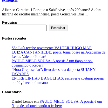
existência
Alberico Carneiro 1 Por que o Sabiá vive, após 200 anos? A obra
literária do escritor maranhense, poeta Gonçalves Dias,...
Pesquisar
Pesquisar
Postes recentes
São Luís recebe novamente VALTER HUGO MÃE
LUIZA CANTANHÊDE, poeta, toma posse na Academia de
Letras Vale do Pindaré
PAULO MELO SOUSA: A poesia é um fiapo de sol
queimando o iceberg
“Hora Crepuscular”: livro de estreia da poeta SUIANY
TAVARES
ENTRE LINHAS E AGULHAS: escrever é costurar poesia
no frágil tecido humano
Comentário
Daniel Lemos
em
PAULO MELO SOUSA: A poesia é um
fiapo de sol queimando o iceberg