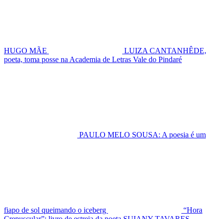
HUGO MÃE
LUIZA CANTANHÊDE,
poeta, toma posse na Academia de Letras Vale do Pindaré
PAULO MELO SOUSA: A poesia é um
fiapo de sol queimando o iceberg
“Hora
Crepuscular”: livro de estreia da poeta SUIANY TAVARES