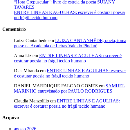
“Hora Crepuscular”: livro de estreia da poeta SUIANY
TAVARES
ENTRE LINHAS E AGULHAS: escrever é costurar poesia
no frágil tecido humano
Comentário
Luiza Cantanhede
em
LUIZA CANTANHÊDE, poeta, toma
posse na Academia de Letras Vale do Pindaré
Anna Liz
em
ENTRE LINHAS E AGULHAS: escrever é
costurar poesia no frágil tecido humano
Dias Miranda
em
ENTRE LINHAS E AGULHAS: escrever
é costurar poesia no frágil tecido humano
DANIEL MARDUQUE FALCAO GOMES
em
SAMUEL
MARINHO entrevistado por PAULO RODRIGUES
Claudia Manzolillo
em
ENTRE LINHAS E AGULHAS:
escrever é costurar poesia no frágil tecido humano
Arquivo
agosto 2026