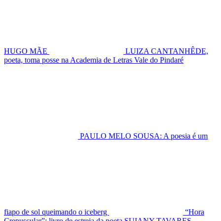
HUGO MÃE
LUIZA CANTANHÊDE,
poeta, toma posse na Academia de Letras Vale do Pindaré
PAULO MELO SOUSA: A poesia é um
fiapo de sol queimando o iceberg
“Hora
Crepuscular”: livro de estreia da poeta SUIANY TAVARES