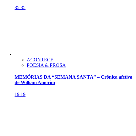
35
35
ACONTECE
POESIA & PROSA
MEMÓRIAS DA “SEMANA SANTA” – Crônica afetiva
de William Amorim
19
19