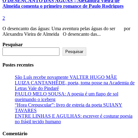
O DESENCANTO DAS ÁGUAS – Alexandra Vieira de
Almeida comenta o primeiro romance de Paulo Rodrigues
2
O desencanto das águas: Uma aventura pelas águas do ser por
Alexandra Vieira de Almeida O desencanto das...
Pesquisar
Pesquisar
Postes recentes
São Luís recebe novamente VALTER HUGO MÃE
LUIZA CANTANHÊDE, poeta, toma posse na Academia de
Letras Vale do Pindaré
PAULO MELO SOUSA: A poesia é um fiapo de sol
queimando o iceberg
“Hora Crepuscular”: livro de estreia da poeta SUIANY
TAVARES
ENTRE LINHAS E AGULHAS: escrever é costurar poesia
no frágil tecido humano
Comentário