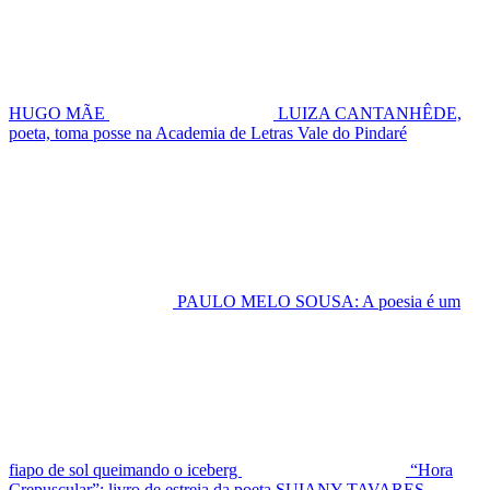
HUGO MÃE
LUIZA CANTANHÊDE,
poeta, toma posse na Academia de Letras Vale do Pindaré
PAULO MELO SOUSA: A poesia é um
fiapo de sol queimando o iceberg
“Hora
Crepuscular”: livro de estreia da poeta SUIANY TAVARES