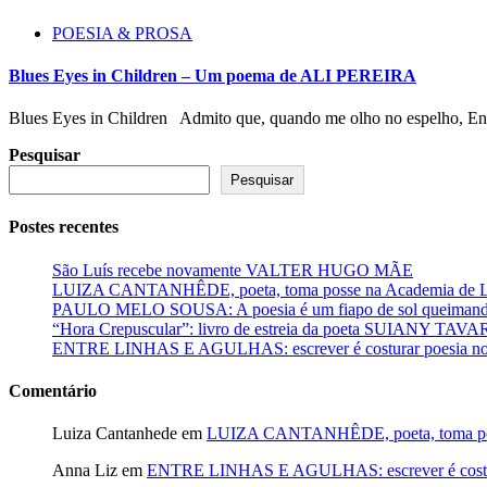
POESIA & PROSA
Blues Eyes in Children – Um poema de ALI PEREIRA
Blues Eyes in Children Admito que, quando me olho no espelho, Enxe
Pesquisar
Pesquisar
Postes recentes
São Luís recebe novamente VALTER HUGO MÃE
LUIZA CANTANHÊDE, poeta, toma posse na Academia de Let
PAULO MELO SOUSA: A poesia é um fiapo de sol queimando
“Hora Crepuscular”: livro de estreia da poeta SUIANY TAV
ENTRE LINHAS E AGULHAS: escrever é costurar poesia no f
Comentário
Luiza Cantanhede
em
LUIZA CANTANHÊDE, poeta, toma posse
Anna Liz
em
ENTRE LINHAS E AGULHAS: escrever é costurar