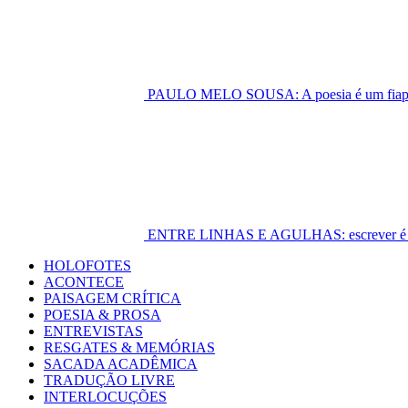
PAULO MELO SOUSA: A poesia é um fiapo 
ENTRE LINHAS E AGULHAS: escrever é cost
Primary
HOLOFOTES
Menu
ACONTECE
PAISAGEM CRÍTICA
POESIA & PROSA
ENTREVISTAS
RESGATES & MEMÓRIAS
SACADA ACADÊMICA
TRADUÇÃO LIVRE
INTERLOCUÇÕES