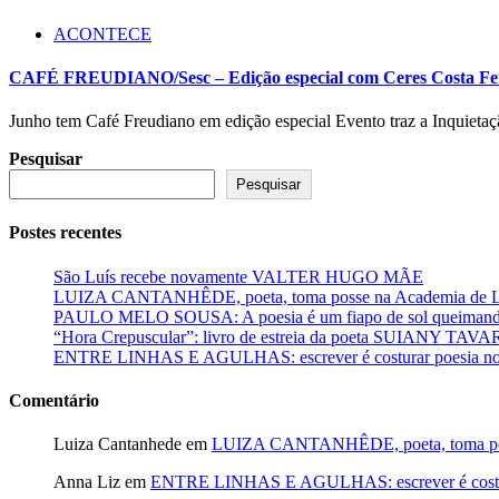
ACONTECE
CAFÉ FREUDIANO/Sesc – Edição especial com Ceres Costa Fe
Junho tem Café Freudiano em edição especial Evento traz a Inquieta
Pesquisar
Pesquisar
Postes recentes
São Luís recebe novamente VALTER HUGO MÃE
LUIZA CANTANHÊDE, poeta, toma posse na Academia de Let
PAULO MELO SOUSA: A poesia é um fiapo de sol queimando
“Hora Crepuscular”: livro de estreia da poeta SUIANY TAV
ENTRE LINHAS E AGULHAS: escrever é costurar poesia no f
Comentário
Luiza Cantanhede
em
LUIZA CANTANHÊDE, poeta, toma posse
Anna Liz
em
ENTRE LINHAS E AGULHAS: escrever é costurar