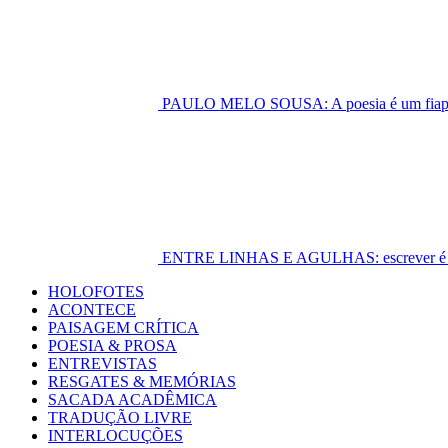
PAULO MELO SOUSA: A poesia é um fiapo 
ENTRE LINHAS E AGULHAS: escrever é cost
Primary
HOLOFOTES
Menu
ACONTECE
PAISAGEM CRÍTICA
POESIA & PROSA
ENTREVISTAS
RESGATES & MEMÓRIAS
SACADA ACADÊMICA
TRADUÇÃO LIVRE
INTERLOCUÇÕES