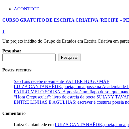
ACONTECE
CURSO GRATUITO DE ESCRITA CRIATIVA [RECIFE – PE
1
Um projeto inédito do Grupo de Estudos em Escrita Criativa em parcer
Pesquisar
Pesquisar
Postes recentes
São Luís recebe novamente VALTER HUGO MÃE
LUIZA CANTANHÊDE, poeta, toma posse na Academia de Let
PAULO MELO SOUSA: A poesia é um fiapo de sol queimando
“Hora Crepuscular”: livro de estreia da poeta SUIANY TAV
ENTRE LINHAS E AGULHAS: escrever é costurar poesia no f
Comentário
Luiza Cantanhede
em
LUIZA CANTANHÊDE, poeta, toma posse