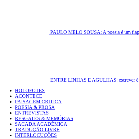
PAULO MELO SOUSA: A poesia é um fiapo 
ENTRE LINHAS E AGULHAS: escrever é cost
Primary
HOLOFOTES
Menu
ACONTECE
PAISAGEM CRÍTICA
POESIA & PROSA
ENTREVISTAS
RESGATES & MEMÓRIAS
SACADA ACADÊMICA
TRADUÇÃO LIVRE
INTERLOCUÇÕES