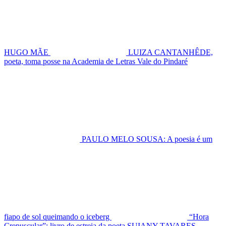
HUGO MÃE
LUIZA CANTANHÊDE,
poeta, toma posse na Academia de Letras Vale do Pindaré
PAULO MELO SOUSA: A poesia é um
fiapo de sol queimando o iceberg
“Hora
Crepuscular”: livro de estreia da poeta SUIANY TAVARES