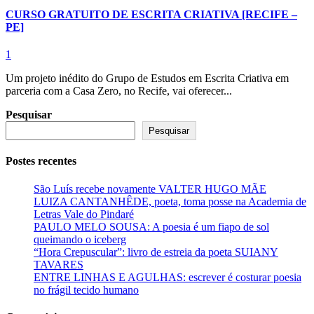
CURSO GRATUITO DE ESCRITA CRIATIVA [RECIFE –
PE]
1
Um projeto inédito do Grupo de Estudos em Escrita Criativa em
parceria com a Casa Zero, no Recife, vai oferecer...
Pesquisar
Pesquisar
Postes recentes
São Luís recebe novamente VALTER HUGO MÃE
LUIZA CANTANHÊDE, poeta, toma posse na Academia de
Letras Vale do Pindaré
PAULO MELO SOUSA: A poesia é um fiapo de sol
queimando o iceberg
“Hora Crepuscular”: livro de estreia da poeta SUIANY
TAVARES
ENTRE LINHAS E AGULHAS: escrever é costurar poesia
no frágil tecido humano