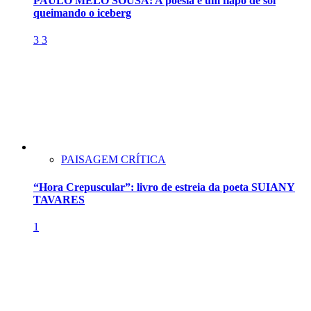
PAULO MELO SOUSA: A poesia é um fiapo de sol
queimando o iceberg
3
3
PAISAGEM CRÍTICA
“Hora Crepuscular”: livro de estreia da poeta SUIANY
TAVARES
1