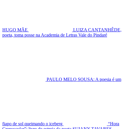
HUGO MÃE
LUIZA CANTANHÊDE,
poeta, toma posse na Academia de Letras Vale do Pindaré
PAULO MELO SOUSA: A poesia é um
fiapo de sol queimando o iceberg
“Hora
Crepuscular”: livro de estreia da poeta SUIANY TAVARES