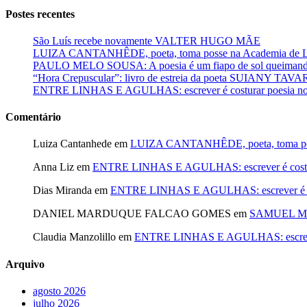
Postes recentes
São Luís recebe novamente VALTER HUGO MÃE
LUIZA CANTANHÊDE, poeta, toma posse na Academia de Let
PAULO MELO SOUSA: A poesia é um fiapo de sol queimando
“Hora Crepuscular”: livro de estreia da poeta SUIANY TAV
ENTRE LINHAS E AGULHAS: escrever é costurar poesia no f
Comentário
Luiza Cantanhede
em
LUIZA CANTANHÊDE, poeta, toma posse
Anna Liz
em
ENTRE LINHAS E AGULHAS: escrever é costurar
Dias Miranda
em
ENTRE LINHAS E AGULHAS: escrever é cost
DANIEL MARDUQUE FALCAO GOMES
em
SAMUEL MA
Claudia Manzolillo
em
ENTRE LINHAS E AGULHAS: escrever é
Arquivo
agosto 2026
julho 2026