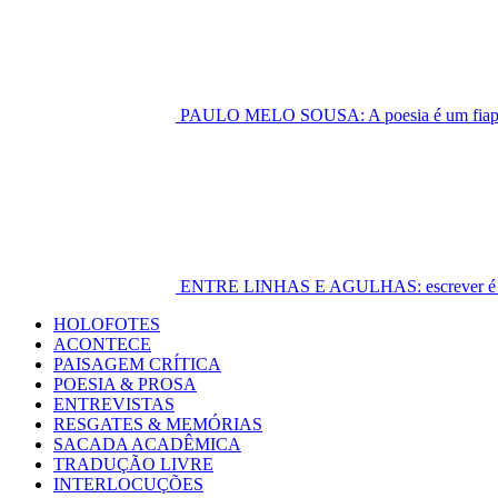
PAULO MELO SOUSA: A poesia é um fiapo 
ENTRE LINHAS E AGULHAS: escrever é cost
Primary
HOLOFOTES
Menu
ACONTECE
PAISAGEM CRÍTICA
POESIA & PROSA
ENTREVISTAS
RESGATES & MEMÓRIAS
SACADA ACADÊMICA
TRADUÇÃO LIVRE
INTERLOCUÇÕES