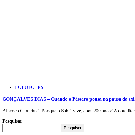
HOLOFOTES
GONÇALVES DIAS – Quando o Pássaro pousa na pausa da exis
Alberico Carneiro 1 Por que o Sabiá vive, após 200 anos? A obra liter
Pesquisar
Pesquisar