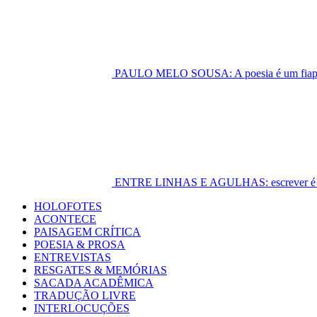
PAULO MELO SOUSA: A poesia é um fiapo 
ENTRE LINHAS E AGULHAS: escrever é cost
Primary
HOLOFOTES
Menu
ACONTECE
PAISAGEM CRÍTICA
POESIA & PROSA
ENTREVISTAS
RESGATES & MEMÓRIAS
SACADA ACADÊMICA
TRADUÇÃO LIVRE
INTERLOCUÇÕES