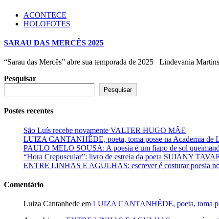
ACONTECE
HOLOFOTES
SARAU DAS MERCÊS 2025
“Sarau das Mercês” abre sua temporada de 2025 Lindevania Martins
Pesquisar
Pesquisar
Postes recentes
São Luís recebe novamente VALTER HUGO MÃE
LUIZA CANTANHÊDE, poeta, toma posse na Academia de Let
PAULO MELO SOUSA: A poesia é um fiapo de sol queimando
“Hora Crepuscular”: livro de estreia da poeta SUIANY TAV
ENTRE LINHAS E AGULHAS: escrever é costurar poesia no f
Comentário
Luiza Cantanhede
em
LUIZA CANTANHÊDE, poeta, toma posse