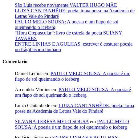
São Luís recebe novamente VALTER HUGO MÃE
LUIZA CANTANHÊDE, poeta, toma posse na Academia de
Letras Vale do Pindaré
PAULO MELO SOUSA: A poesia é um fiapo de sol
queimando o iceberg
“Hora Crepuscular”: livro de estreia da poeta SUIANY
TAVARES
ENTRE LINHAS E AGULHAS: escrever é costurar poesia
no frágil tecido humano
Comentário
Daniel Lemos
em
PAULO MELO SOUSA: A poesia é um
fiapo de sol queimando o iceberg
Arcenildo Martins
em
PAULO MELO SOUSA: A poesia é
um fiapo de sol queimando o iceberg
Luiza Cantanhede
em
LUIZA CANTANHÊDE, poeta, toma
posse na Academia de Letras Vale do Pindaré
SILVANA TERESA MELO SOUSA
em
PAULO MELO
SOUSA: A poesia é um fiapo de sol queimando o iceberg
Evilásio Júnior
em
ENTRE LINHAS E AGULHAS: