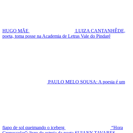
HUGO MÃE
LUIZA CANTANHÊDE,
poeta, toma posse na Academia de Letras Vale do Pindaré
PAULO MELO SOUSA: A poesia é um
fiapo de sol queimando o iceberg
“Hora
Crepuscular”: livro de estreia da poeta SUIANY TAVARES