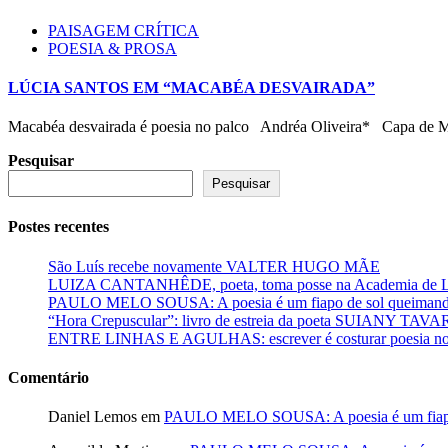
PAISAGEM CRÍTICA
POESIA & PROSA
LÚCIA SANTOS EM “MACABÉA DESVAIRADA”
Macabéa desvairada é poesia no palco Andréa Oliveira* Capa de M
Pesquisar
Pesquisar
Postes recentes
São Luís recebe novamente VALTER HUGO MÃE
LUIZA CANTANHÊDE, poeta, toma posse na Academia de Let
PAULO MELO SOUSA: A poesia é um fiapo de sol queimando
“Hora Crepuscular”: livro de estreia da poeta SUIANY TAV
ENTRE LINHAS E AGULHAS: escrever é costurar poesia no f
Comentário
Daniel Lemos
em
PAULO MELO SOUSA: A poesia é um fiapo 