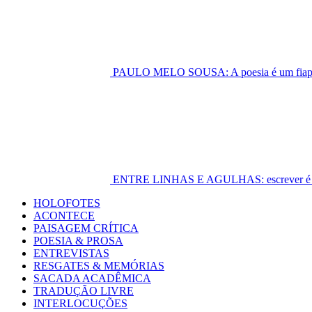
PAULO MELO SOUSA: A poesia é um fiapo 
ENTRE LINHAS E AGULHAS: escrever é cost
Primary
HOLOFOTES
Menu
ACONTECE
PAISAGEM CRÍTICA
POESIA & PROSA
ENTREVISTAS
RESGATES & MEMÓRIAS
SACADA ACADÊMICA
TRADUÇÃO LIVRE
INTERLOCUÇÕES