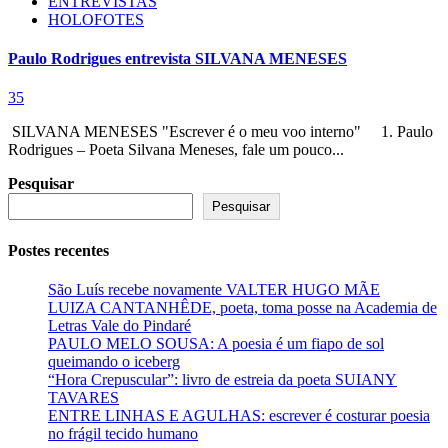
ENTREVISTAS
HOLOFOTES
Paulo Rodrigues entrevista SILVANA MENESES
35
SILVANA MENESES "Escrever é o meu voo interno" 1. Paulo
Rodrigues – Poeta Silvana Meneses, fale um pouco...
Pesquisar
Pesquisar
Postes recentes
São Luís recebe novamente VALTER HUGO MÃE
LUIZA CANTANHÊDE, poeta, toma posse na Academia de
Letras Vale do Pindaré
PAULO MELO SOUSA: A poesia é um fiapo de sol
queimando o iceberg
“Hora Crepuscular”: livro de estreia da poeta SUIANY
TAVARES
ENTRE LINHAS E AGULHAS: escrever é costurar poesia
no frágil tecido humano