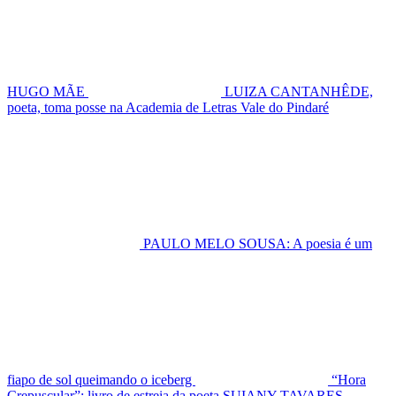
HUGO MÃE
LUIZA CANTANHÊDE,
poeta, toma posse na Academia de Letras Vale do Pindaré
PAULO MELO SOUSA: A poesia é um
fiapo de sol queimando o iceberg
“Hora
Crepuscular”: livro de estreia da poeta SUIANY TAVARES