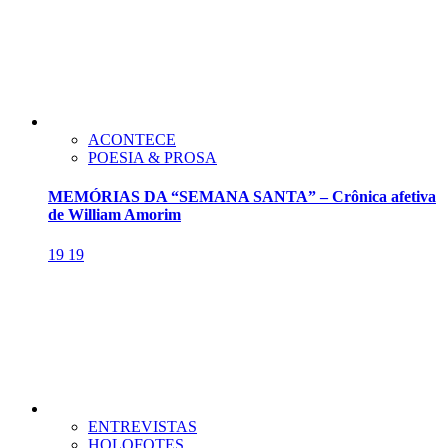
ACONTECE
POESIA & PROSA
MEMÓRIAS DA “SEMANA SANTA” – Crônica afetiva
de William Amorim
19
19
ENTREVISTAS
HOLOFOTES