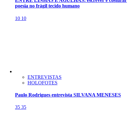
ENTRE LINHAS E AGULHAS: escrever é costurar
poesia no frágil tecido humano
10
10
ENTREVISTAS
HOLOFOTES
Paulo Rodrigues entrevista SILVANA MENESES
35
35