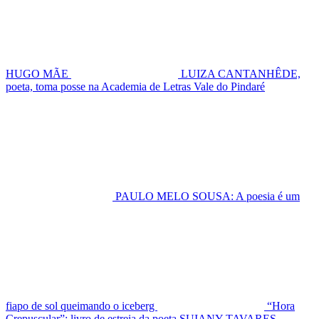
HUGO MÃE
LUIZA CANTANHÊDE,
poeta, toma posse na Academia de Letras Vale do Pindaré
PAULO MELO SOUSA: A poesia é um
fiapo de sol queimando o iceberg
“Hora
Crepuscular”: livro de estreia da poeta SUIANY TAVARES