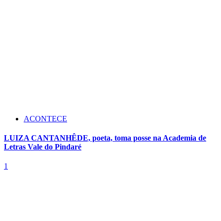
ACONTECE
LUIZA CANTANHÊDE, poeta, toma posse na Academia de
Letras Vale do Pindaré
1