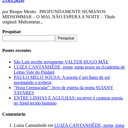
25.05.2024]
por Bioque Mesito PROFUNDAMENTE HUMANOS
MIDSOMMAR – O MAL NÃO ESPERA A NOITE – Título
original: Midsommar...
Pesquisar
Pesquisar
Postes recentes
São Luís recebe novamente VALTER HUGO MÃE
LUIZA CANTANHÊDE, poeta, toma posse na Academia de
Letras Vale do Pindaré
PAULO MELO SOUSA: A poesia é um fiapo de sol
queimando o iceberg
“Hora Crepuscular”: livro de estreia da poeta SUIANY
TAVARES
ENTRE LINHAS E AGULHAS: escrever é costurar poesia
no frágil tecido humano
Comentário
Luiza Cantanhede
em
LUIZA CANTANHÊDE, poeta, toma