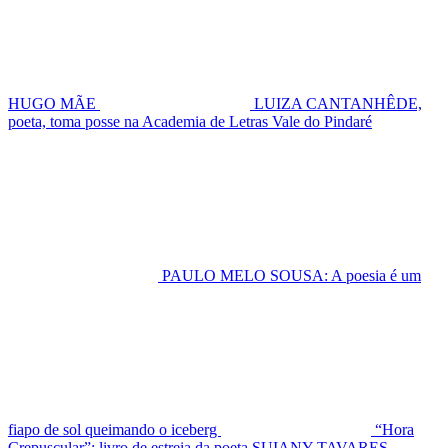
HUGO MÃE
LUIZA CANTANHÊDE,
poeta, toma posse na Academia de Letras Vale do Pindaré
PAULO MELO SOUSA: A poesia é um
fiapo de sol queimando o iceberg
“Hora
Crepuscular”: livro de estreia da poeta SUIANY TAVARES