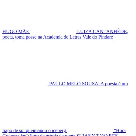
HUGO MÃE
LUIZA CANTANHÊDE,
poeta, toma posse na Academia de Letras Vale do Pindaré
PAULO MELO SOUSA: A poesia é um
fiapo de sol queimando o iceberg
“Hora
Crepuscular”: livro de estreia da poeta SUIANY TAVARES