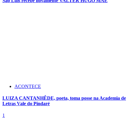
São Luís recebe novamente VALTER HUGO MÃE
ACONTECE
LUIZA CANTANHÊDE, poeta, toma posse na Academia de
Letras Vale do Pindaré
1