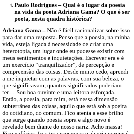
Paulo Rodrigues – Qual é o lugar da poesia
na vida da poeta Adriana Gama? O que é ser
poeta, nesta quadra histórica?
Adriana Gama –
Não é fácil racionalizar sobre isso
para dar uma resposta. Penso que a poesia, na minha
vida, esteja ligada à necessidade de criar uma
heterotopia, um lugar onde eu pudesse existir com
meus sentimentos e inquietações. Escrever era e é
um exercício “tranquilizador”, de percepção e
compreensão das coisas. Desde muito cedo, aprendi
a me inquietar com as palavras, com sua beleza, o
que significavam, quantos significados poderiam
ter… Sou boa ouvinte e uma leitora esforçada.
Então, a poesia, para mim, está nessa dimensão
subterrânea das coisas, aquilo que está sob a poeira
do cotidiano, do comum. Fico atenta a esse brilho
que surge quando poesia sopra e algo novo é
revelado bem diante do nosso nariz. Acho massa!
Fico eufórica. Isso traz esperança e alegria porque é