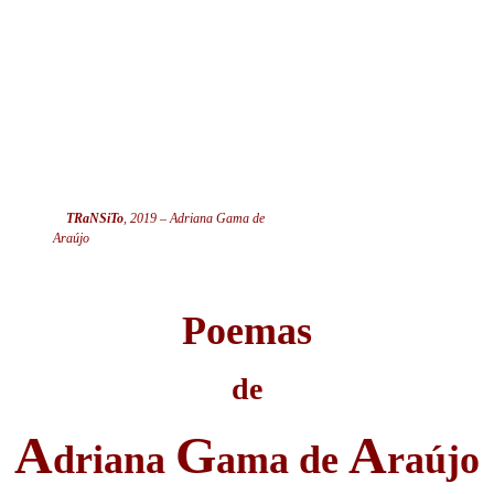
TRaNSiTo
, 2019 – Adriana Gama de
Araújo
Poemas
de
A
G
A
driana
ama de
raújo