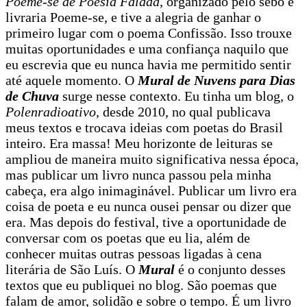
Poeme-se de Poesia Falada
, organizado pelo sebo e
livraria Poeme-se, e tive a alegria de ganhar o
primeiro lugar com o poema Confissão. Isso trouxe
muitas oportunidades e uma confiança naquilo que
eu escrevia que eu nunca havia me permitido sentir
até aquele momento. O
Mural de Nuvens para Dias
de Chuva
surge nesse contexto. Eu tinha um blog, o
Polenradioativo
, desde 2010, no qual publicava
meus textos e trocava ideias com poetas do Brasil
inteiro. Era massa! Meu horizonte de leituras se
ampliou de maneira muito significativa nessa época,
mas publicar um livro nunca passou pela minha
cabeça, era algo inimaginável. Publicar um livro era
coisa de poeta e eu nunca ousei pensar ou dizer que
era. Mas depois do festival, tive a oportunidade de
conversar com os poetas que eu lia, além de
conhecer muitas outras pessoas ligadas à cena
literária de São Luís. O
Mural
é o conjunto desses
textos que eu publiquei no blog. São poemas que
falam de amor, solidão e sobre o tempo. É um livro