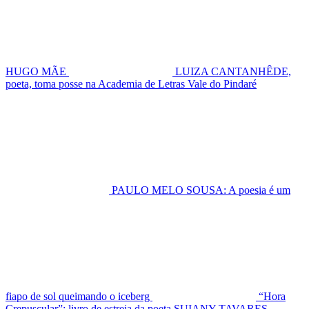
HUGO MÃE
LUIZA CANTANHÊDE,
poeta, toma posse na Academia de Letras Vale do Pindaré
PAULO MELO SOUSA: A poesia é um
fiapo de sol queimando o iceberg
“Hora
Crepuscular”: livro de estreia da poeta SUIANY TAVARES