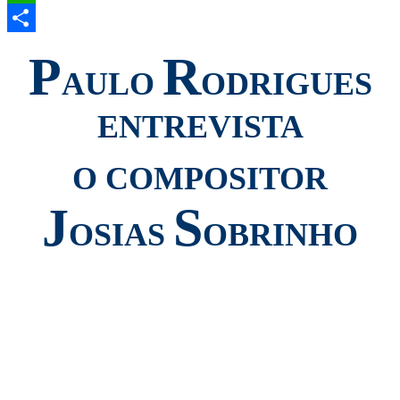
WhatsApp
Share
P
R
AULO
ODRIGUES
ENTREVISTA
O COMPOSITOR
J
S
OSIAS
OBRINHO