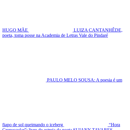
HUGO MÃE
LUIZA CANTANHÊDE,
poeta, toma posse na Academia de Letras Vale do Pindaré
PAULO MELO SOUSA: A poesia é um
fiapo de sol queimando o iceberg
“Hora
Crepuscular”: livro de estreia da poeta SUIANY TAVARES