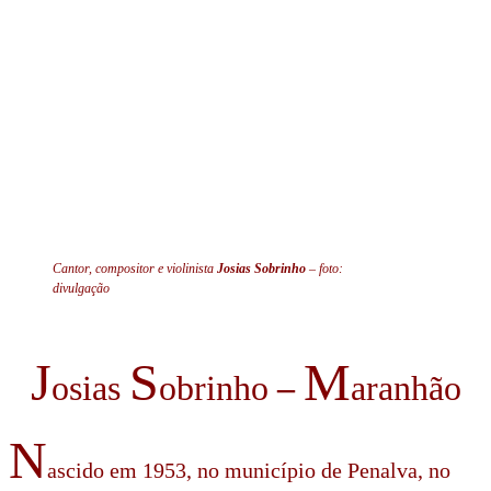
Cantor, compositor e violinista
Josias Sobrinho
– foto:
divulgação
J
S
M
osias
obrinho
–
aranhão
N
ascido em 1953, no município de Penalva, no