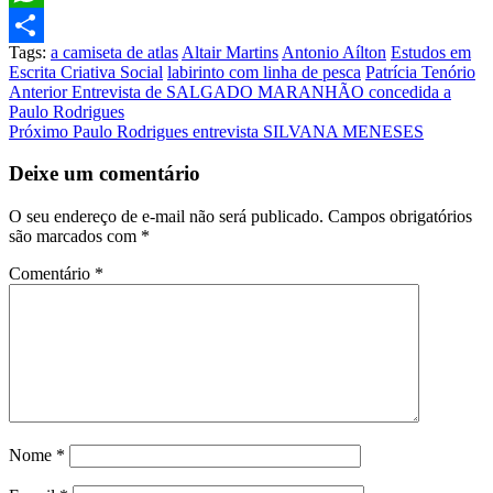
WhatsApp
Tags:
a camiseta de atlas
Altair Martins
Antonio Aílton
Estudos em
Share
Escrita Criativa Social
labirinto com linha de pesca
Patrícia Tenório
Post
Anterior
Entrevista de SALGADO MARANHÃO concedida a
Paulo Rodrigues
navigation
Próximo
Paulo Rodrigues entrevista SILVANA MENESES
Deixe um comentário
O seu endereço de e-mail não será publicado.
Campos obrigatórios
são marcados com
*
Comentário
*
Nome
*