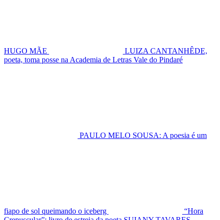
HUGO MÃE
LUIZA CANTANHÊDE,
poeta, toma posse na Academia de Letras Vale do Pindaré
PAULO MELO SOUSA: A poesia é um
fiapo de sol queimando o iceberg
“Hora
Crepuscular”: livro de estreia da poeta SUIANY TAVARES