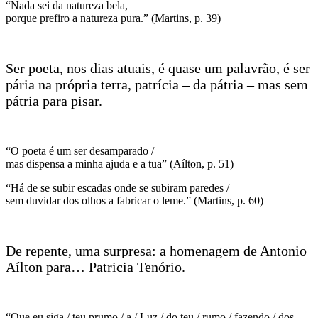
“Nada sei da natureza bela,
porque prefiro a natureza pura.” (Martins, p. 39)
Ser poeta, nos dias atuais, é quase um palavrão, é ser
pária na própria terra, patrícia – da pátria – mas sem
pátria para pisar.
“O poeta é um ser desamparado /
mas dispensa a minha ajuda e a tua” (Aílton, p. 51)
“Há de se subir escadas onde se subiram paredes /
sem duvidar dos olhos a fabricar o leme.” (Martins, p. 60)
De repente, uma surpresa: a homenagem de Antonio
Aílton para… Patricia Tenório.
“Que eu siga / teu prumo / a / Luz / do teu / rumo / fazendo / dos