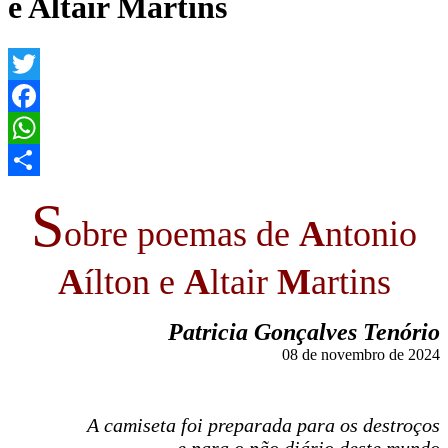
e Altair Martins
Twitter
Facebook
WhatsApp
Share
S
obre poemas de
A
ntonio
A
ílton e
A
ltair
M
artins
Patricia Gonçalves Tenório
08 de novembro de 2024
A camiseta foi preparada para os destroços
e para o pão diário deste mundo