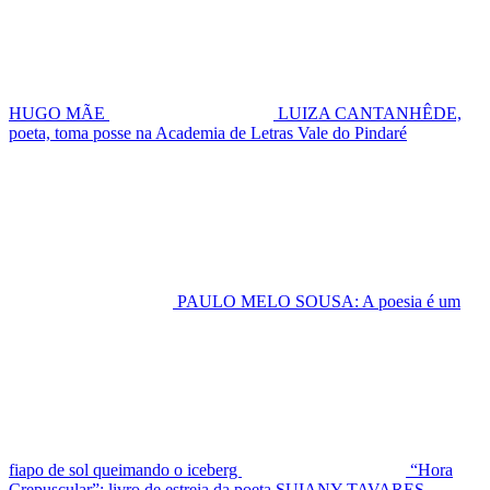
HUGO MÃE
LUIZA CANTANHÊDE,
poeta, toma posse na Academia de Letras Vale do Pindaré
PAULO MELO SOUSA: A poesia é um
fiapo de sol queimando o iceberg
“Hora
Crepuscular”: livro de estreia da poeta SUIANY TAVARES