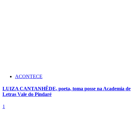
ACONTECE
LUIZA CANTANHÊDE, poeta, toma posse na Academia de
Letras Vale do Pindaré
1