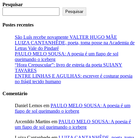
Pesquisar
Pesquisar
Postes recentes
São Luís recebe novamente VALTER HUGO MÃE
LUIZA CANTANHÊDE, poeta, toma posse na Academia de
Letras Vale do Pindaré
PAULO MELO SOUSA: A poesia é um fiapo de sol
queimando o iceberg
“Hora Crepuscular”: livro de estreia da poeta SUIANY
TAVARES
ENTRE LINHAS E AGULHAS: escrever é costurar poesia
no frágil tecido humano
Comentário
Daniel Lemos
em
PAULO MELO SOUSA: A poesia é um
fiapo de sol queimando o iceberg
Arcenildo Martins
em
PAULO MELO SOUSA: A poesia é
um fiapo de sol queimando o iceberg
Luiza Cantanhede
em
LUIZA CANTANHÊDE, poeta, toma