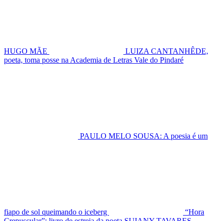
HUGO MÃE
LUIZA CANTANHÊDE,
poeta, toma posse na Academia de Letras Vale do Pindaré
PAULO MELO SOUSA: A poesia é um
fiapo de sol queimando o iceberg
“Hora
Crepuscular”: livro de estreia da poeta SUIANY TAVARES