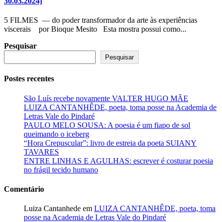
30.03.2024]
5 FILMES — do poder transformador da arte às experiências
viscerais por Bioque Mesito Esta mostra possui como...
Pesquisar
Pesquisar
Postes recentes
São Luís recebe novamente VALTER HUGO MÃE
LUIZA CANTANHÊDE, poeta, toma posse na Academia de
Letras Vale do Pindaré
PAULO MELO SOUSA: A poesia é um fiapo de sol
queimando o iceberg
“Hora Crepuscular”: livro de estreia da poeta SUIANY
TAVARES
ENTRE LINHAS E AGULHAS: escrever é costurar poesia
no frágil tecido humano
Comentário
Luiza Cantanhede
em
LUIZA CANTANHÊDE, poeta, toma
posse na Academia de Letras Vale do Pindaré