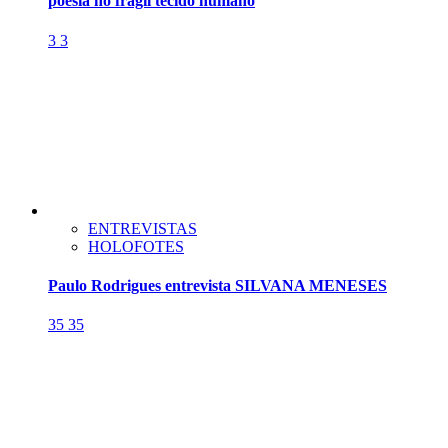
poesia no frágil tecido humano
3
3
ENTREVISTAS
HOLOFOTES
Paulo Rodrigues entrevista SILVANA MENESES
35
35