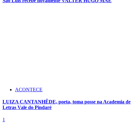
São Luís recebe novamente VALTER HUGO MÃE
ACONTECE
LUIZA CANTANHÊDE, poeta, toma posse na Academia de
Letras Vale do Pindaré
1