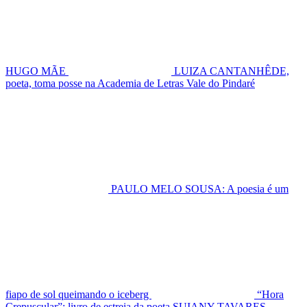
HUGO MÃE
LUIZA CANTANHÊDE,
poeta, toma posse na Academia de Letras Vale do Pindaré
PAULO MELO SOUSA: A poesia é um
fiapo de sol queimando o iceberg
“Hora
Crepuscular”: livro de estreia da poeta SUIANY TAVARES