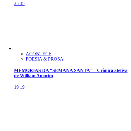
35
35
ACONTECE
POESIA & PROSA
MEMÓRIAS DA “SEMANA SANTA” – Crônica afetiva
de William Amorim
19
19