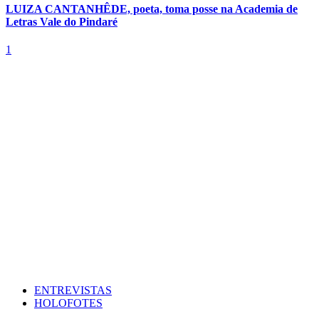
LUIZA CANTANHÊDE, poeta, toma posse na Academia de
Letras Vale do Pindaré
1
ENTREVISTAS
HOLOFOTES