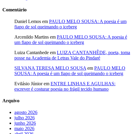
Comentário
Daniel Lemos
em
PAULO MELO SOUSA: A poesia é um
fiapo de sol queimando o iceberg
Arcenildo Martins
em
PAULO MELO SOUSA: A poesia é
um fiapo de sol queimando o iceberg
Luiza Cantanhede
em
LUIZA CANTANHÊDE, poeta, toma
posse na Academia de Letras Vale do Pindaré
SILVANA TERESA MELO SOUSA
em
PAULO MELO
SOUSA: A poesia é um fiapo de sol queimando o iceberg
Evilásio Júnior
em
ENTRE LINHAS E AGULHAS:
escrever é costurar poesia no frágil tecido humano
Arquivo
agosto 2026
julho 2026
junho 2026
maio 2026
abril 2026