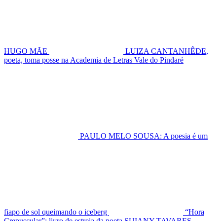
HUGO MÃE
LUIZA CANTANHÊDE,
poeta, toma posse na Academia de Letras Vale do Pindaré
PAULO MELO SOUSA: A poesia é um
fiapo de sol queimando o iceberg
“Hora
Crepuscular”: livro de estreia da poeta SUIANY TAVARES