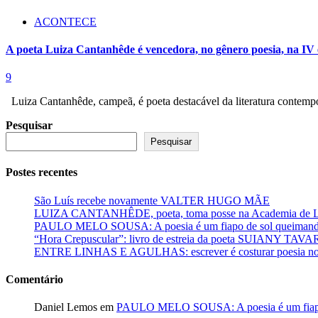
ACONTECE
A poeta Luiza Cantanhêde é vencedora, no gênero poesia, na IV 
9
Luiza Cantanhêde, campeã, é poeta destacável da literatura contempo
Pesquisar
Pesquisar
Postes recentes
São Luís recebe novamente VALTER HUGO MÃE
LUIZA CANTANHÊDE, poeta, toma posse na Academia de Let
PAULO MELO SOUSA: A poesia é um fiapo de sol queimando
“Hora Crepuscular”: livro de estreia da poeta SUIANY TAV
ENTRE LINHAS E AGULHAS: escrever é costurar poesia no f
Comentário
Daniel Lemos
em
PAULO MELO SOUSA: A poesia é um fiapo 