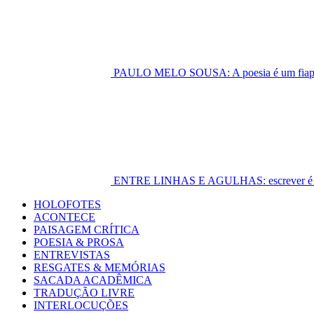
PAULO MELO SOUSA: A poesia é um fiapo 
ENTRE LINHAS E AGULHAS: escrever é cost
Primary
HOLOFOTES
Menu
ACONTECE
PAISAGEM CRÍTICA
POESIA & PROSA
ENTREVISTAS
RESGATES & MEMÓRIAS
SACADA ACADÊMICA
TRADUÇÃO LIVRE
INTERLOCUÇÕES