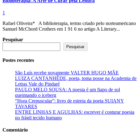
Biblioterapia: A Arte de Curar pela Leitura
1
Rafael Oliveira* A biblioterapia, termo criado pelo norteamericano
Samuel McChord Crothers em 1 91 6 no artigo A Literary...
Pesquisar
Pesquisar
Postes recentes
São Luís recebe novamente VALTER HUGO MÃE
LUIZA CANTANHÊDE, poeta, toma posse na Academia de
Letras Vale do Pindaré
PAULO MELO SOUSA: A poesia é um fiapo de sol
queimando o iceberg
“Hora Crepuscular”: livro de estreia da poeta SUIANY
TAVARES
ENTRE LINHAS E AGULHAS: escrever é costurar poesia
no frágil tecido humano
Comentário