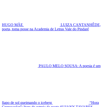
HUGO MÃE
LUIZA CANTANHÊDE,
poeta, toma posse na Academia de Letras Vale do Pindaré
PAULO MELO SOUSA: A poesia é um
fiapo de sol queimando o iceberg
“Hora
Crepuscular”: livro de estreia da poeta SUIANY TAVARES